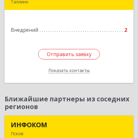
Таллинн
Vana-Louna 19, Tallin 10134, Estonia
Подробнее
Внедрений
2
Отправить заявку
Отправить заявку
Показать контакты
Назад
Ближайшие партнеры из соседних
регионов
ИНФОКОМ
ИНФОКОМ
Псков