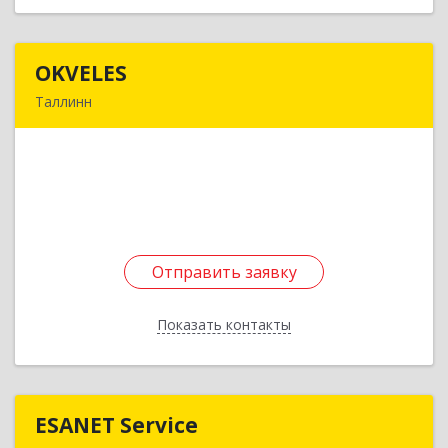
OKVELES
OKVELES
Таллинн
12915, Эстония, Таллинн, Лаки, 15-218
Подробнее
Отправить заявку
Отправить заявку
Показать контакты
Назад
ESANET Serviсe
ESANET Serviсe