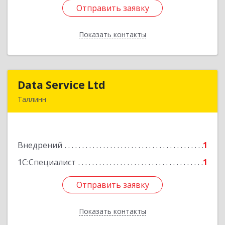
Отправить заявку
Отправить заявку
Показать контакты
Назад
Data Service Ltd
Data Service Ltd
Таллинн
Estonia, Laulupeo 24, Tallinn, 10128
Подробнее
Внедрений
1
1С:Специалист
1
Отправить заявку
Отправить заявку
Показать контакты
Назад