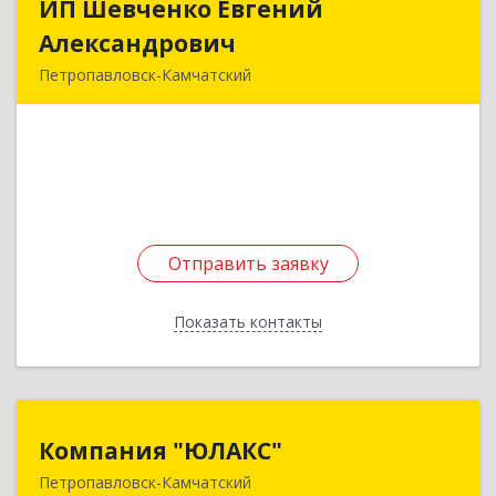
ИП Шевченко Евгений
ИП Шевченко Евгений
Александрович
Александрович
Петропавловск-Камчатский
683010, Камчатский край, Петропавловск-
Камчатский г, Капитана Драбкина ул, дом № 14,
кв.3
Подробнее
Отправить заявку
Отправить заявку
Показать контакты
Назад
Компания "ЮЛАКС"
Компания "ЮЛАКС"
Петропавловск-Камчатский
683000, Камчатский край, Петропавловск-