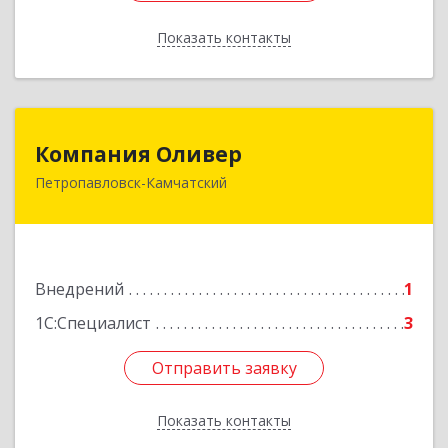
Показать контакты
Назад
Компания Оливер
Компания Оливер
Петропавловск-Камчатский
683002, Камчатский край, Петропавловск-
Камчатский г, Ларина ул, дом № 25, кв.30
Подробнее
Внедрений
1
1С:Специалист
3
Отправить заявку
Отправить заявку
Показать контакты
Назад