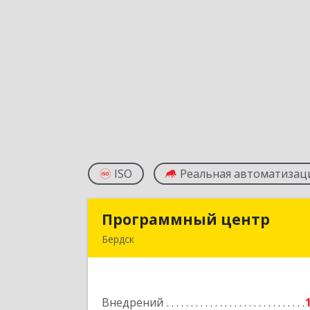
ISO
Реальная автоматизац
Программный центр
Программный цент
Бердск
633004, Новосибирская обл, Бердск г
Химзаводская ул, дом № 9/
Внедрений
Подробне