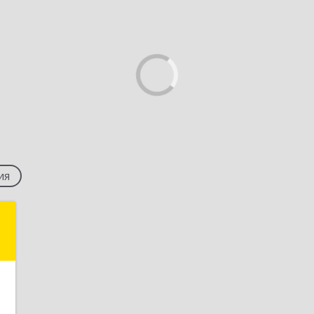
ия
р
,
4
1
е