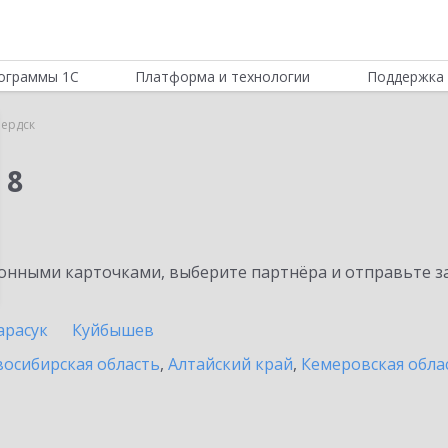
ограммы 1С
Платформа и технологии
Поддержка 
ердск
 8
нными карточками, выберите партнёра и отправьте за
арасук
Куйбышев
осибирская область
,
Алтайский край
,
Кемеровская обла