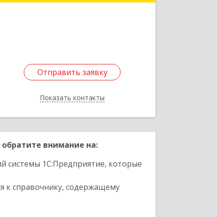
Новосибирск г, Академика
Лаврентьева пр-кт, дом № 6/1
Подробнее
Отправить заявку
Отправить заявку
Показать контакты
Назад
 обратите внимание на:
ий системы 1С:Предприятие, которые
я к справочнику, содержащему