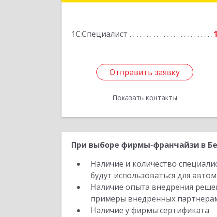
Новосибирск г, Зорге ул, дом № 70
кв.1
1С:Специалист
Подробне
Отправить заявку
Отправить заявку
Показать контакты
Назад
При выборе фирмы-франчайзи в Бе
Наличие и количество специали
будут использоваться для автом
Наличие опыта внедрения решен
примеры внедренных партнера
Наличие у фирмы сертификата