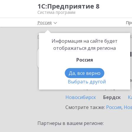
1С:Предприятие 8
Система программ
Россия
Пр
Главная
1С:Бухгалтерия 8
Выбор партнёра
Б
Информация на сайте будет
отображаться для региона
1С:Бухгалтерия
Россия
в Бердск
Да, все верно
Ознакомьтесь с информацио
Выбрать другой
или внедрение продукта.
Новосибирск
Бердск
К
Смотрите также:
Россия
,
Нов
Партнеры в вашем регионе: