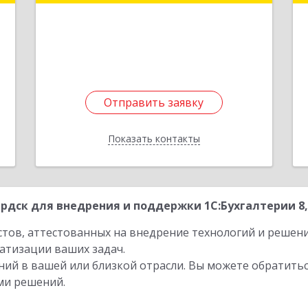
,
Новосибирск г, Карла Маркса пр-кт,
3
дом № 30/1, оф.605
1
е
Подробнее
Отправить заявку
Отправить заявку
Показать контакты
Назад
рдск для внедрения и поддержки 1С:Бухгалтерии 8,
стов, аттестованных на внедрение технологий и решен
атизации ваших задач.
ий в вашей или близкой отрасли. Вы можете обратитьс
ми решений.