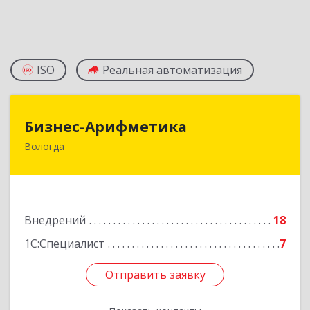
ISO
Реальная автоматизация
Бизнес-Арифметика
Бизнес-Арифметика
Вологда
160025, Вологодская обл, Вологда г,
Пригородная ул, дом № 8г, кв.8
Подробнее
Внедрений
18
1С:Специалист
7
Отправить заявку
Отправить заявку