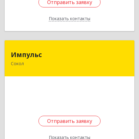
Отправить заявку
Отправить заявку
Показать контакты
Назад
Импульс
Импульс
Сокол
162130, Вологодская обл, Сокольский р-н,
Сокол г, Орешкова ул, дом № 8, кв.3
Подробнее
Отправить заявку
Отправить заявку
Показать контакты
Назад