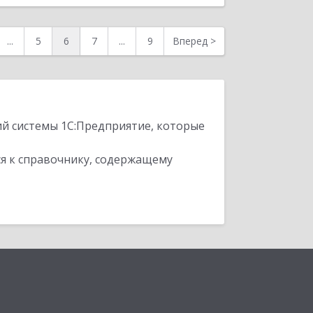
...
5
6
7
...
9
Вперед
>
ий системы 1С:Предприятие, которые
я к справочнику, содержащему