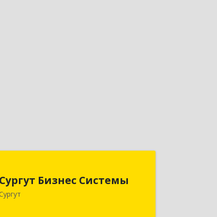
Сургут Бизнес Системы
Сургут Бизнес Системы
628406, Ханты-Мансийский
Сургут
Автономный округ - Югра АО, Сургут
г, 30 лет Победы ул, дом № 44, корпус