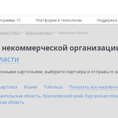
ограммы 1С
Платформа и технологии
Поддержка 
ации 8 (НКО)
Выбор партнёра
Тюменская область
я некоммерческой организации
ласти
нными карточками, выберите партнёра и отправьте за
артовск
Ишим
Тобольск
Показать все населен
ангельская область
,
Красноярский край
,
Курганская обл
кая область