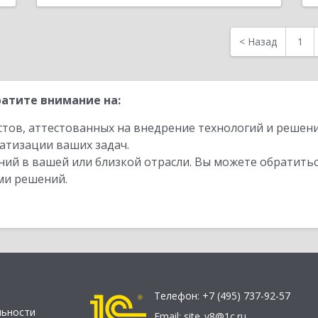
<
Назад
1
атите внимание на:
стов, аттестованных на внедрение технологий и решен
атизации ваших задач.
ий в вашей или близкой отрасли. Вы можете обратитьс
ми решений.
Телефон:
+7 (495) 737-92-57
льности
Email:
site_v8@1c.ru