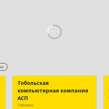
ия
в
Тобольская
Тобольская
компьютерная компания
компьютерная компания
,
АСП
АСП
8
Тобольск