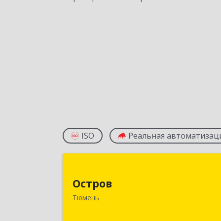
ISO
Реальная автоматизац
Остро
Остров
625016, Тюменская обл, Тюмень г
Тюмень
Широтная ул, дом № 51, кв.10