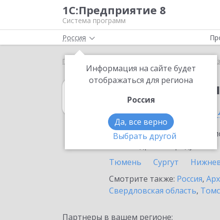
1С:Предприятие 8
Система программ
Россия
Пр
Главная
1С:Бухгалтерия некоммерческой организ
Информация на сайте будет
отображаться для региона
1С:Бухгалтери
Россия
в Тюменской об
Да, все верно
Ознакомьтесь с информацио
Выбрать другой
или внедрение продукта.
Тюмень
Сургут
Нижнев
Смотрите также:
Россия
,
Арх
Свердловская область
,
Томс
Партнеры в вашем регионе: