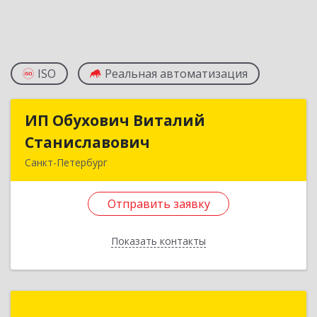
ISO
Реальная автоматизация
ИП Обухович Виталий
ИП Обухович Виталий
Станиславович
Станиславович
Санкт-Петербург
192239, Санкт-Петербург г, Будапештская ул,
дом № 43, корпус 1, кв.93
Отправить заявку
Подробнее
Показать контакты
Отправить заявку
Назад
Компания "Информ-Сервис"