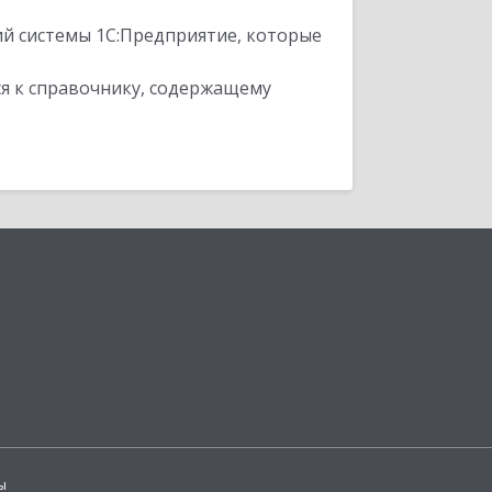
ий системы 1С:Предприятие, которые
я к справочнику, содержащему
ы