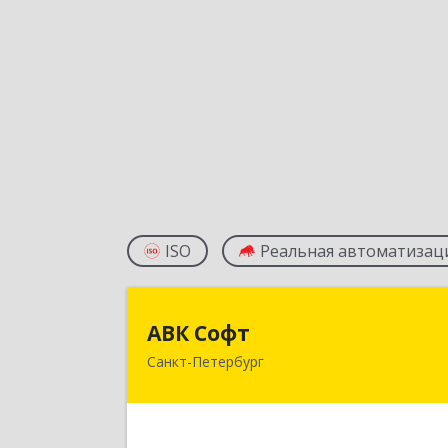
ISO
Реальная автоматизац
АВК Соф
АВК Софт
Санкт-Петербург
196140, Санкт-Петербург г
вн.тер.г.муниципальный окру
Пулковский меридиан, Меридианна
ул, дом № 4, строение 1, кв.22