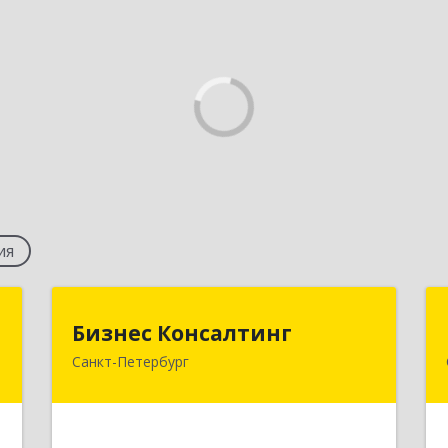
ия
т
Бизнес Консалтинг
Бизнес Консалтинг
Санкт-Петербург
,
195427, Санкт-Петербург г,
г
Академика Байкова ул, дом № 11,
я
корпус 3, кв.39
4