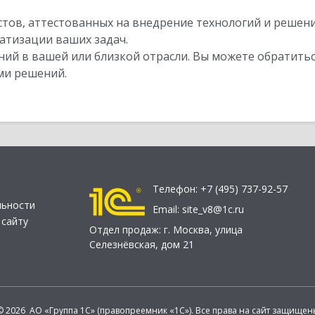
стов, аттестованных на внедрение технологий и решен
атизации ваших задач.
ий в вашей или близкой отрасли. Вы можете обратитьс
ми решений.
Телефон:
+7 (495) 737-92-57
льности
Email:
site_v8@1c.ru
 сайту
Отдел продаж:
г. Москва
,
улица
Селезнёвская, дом 21
© 2026 АО «Группа 1С» (правопреемник «1С»). Все права на сайт защищен