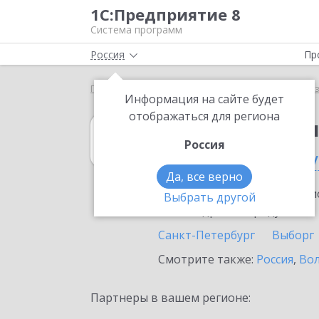
1С:Предприятие 8
Система программ
Россия
Пр
Главная
1С:Бухгалтерия некоммерческой организ
Информация на сайте будет
отображаться для региона
1С:Бухгалтери
Россия
в Санкт-Петербу
Да, все верно
Ознакомьтесь с информацио
Выбрать другой
или внедрение продукта.
Санкт-Петербург
Выборг
Смотрите также:
Россия
,
Вол
Партнеры в вашем регионе: