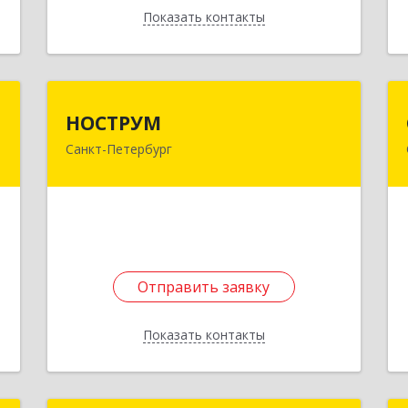
Показать контакты
Назад
г
НОСТРУМ
НОСТРУМ
Санкт-Петербург
,
190020, Санкт-Петербург г, вн.тер.г.
6
муниципальный округ
Екатерингофский, Циолковского ул,
дом № 9, корпус 2, литера А, пом.1Н,
е
офис 103
Подробнее
Отправить заявку
Отправить заявку
Показать контакты
Назад