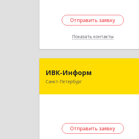
Подробне
Отправить заявку
Отправить заявку
Показать контакты
Назад
ИВК-Инфор
ИВК-Информ
Санкт-Петербург
196128, Санкт-Петербург г, вн.тер.г
муниципальный округ Московска
застава, Благодатная ул, дом № 2
литера А, пом.40
Подробне
Отправить заявку
Отправить заявку