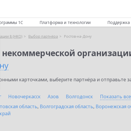
ограммы 1С
Платформа и технологии
Поддержка 
ации 8 (НКО)
Выбор партнёра
Ростов-на-Дону
я некоммерческой организации
ну
нными карточками, выберите партнёра и отправьте за
г
Новочеркасск
Азов
Волгодонск
Показать вс
товская область
,
Волгоградская область
,
Воронежская о
край