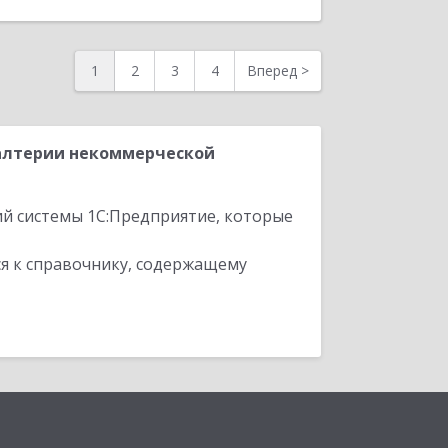
1
2
3
4
Вперед
>
галтерии некоммерческой
ий системы 1С:Предприятие, которые
я к справочнику, содержащему