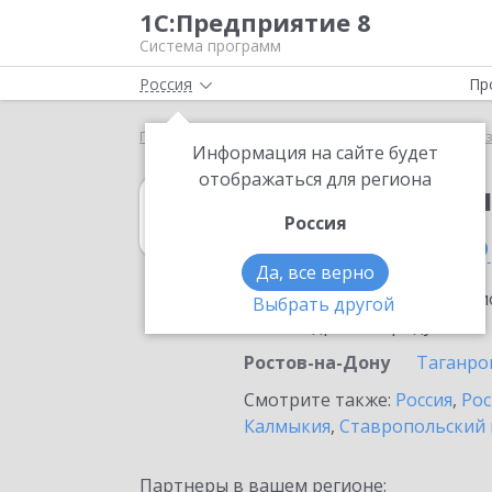
1С:Предприятие 8
Система программ
Россия
Пр
Главная
1С:Бухгалтерия некоммерческой организ
Информация на сайте будет
отображаться для региона
1С:Бухгалтери
Россия
в Ростове-на-До
Да, все верно
Ознакомьтесь с информацио
Выбрать другой
или внедрение продукта.
Ростов-на-Дону
Таганро
Смотрите также:
Россия
,
Рос
Калмыкия
,
Ставропольский 
Партнеры в вашем регионе: