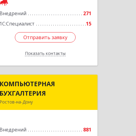
Подробнее
Внедрений
271
1С:Специалист
15
Отправить заявку
Отправить заявку
Показать контакты
Назад
КОМПЬЮТЕРНАЯ
КОМПЬЮТЕРНАЯ
БУХГАЛТЕРИЯ
БУХГАЛТЕРИЯ
Ростов-на-Дону
344002, Ростовская обл, Ростов-на-
Дону г, Социалистическая ул, дом №
107А
Внедрений
881