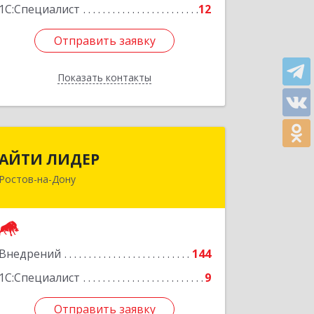
Подробнее
1С:Специалист
12
Отправить заявку
Отправить заявку
Показать контакты
Назад
АЙТИ ЛИДЕР
АЙТИ ЛИДЕР
Ростов-на-Дону
344065, Ростовская обл, Ростов-на-
Дону г, Беломорский пер, дом № 98,
оф.206
Подробнее
Внедрений
144
1С:Специалист
9
Отправить заявку
Отправить заявку