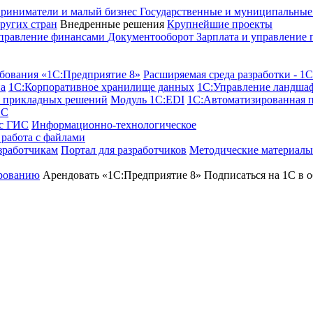
риниматели и малый бизнес
Государственные и муниципальны
ругих стран
Внедренные решения
Крупнейшие проекты
правление финансами
Документооборот
Зарплата и управление
бования «1С:Предприятие 8»
Расширяемая среда разработки - 1
а
1С:Корпоративное хранилище данных
1С:Управление ландша
я прикладных решений
Модуль 1C:EDI
1С:Автоматизированная 
1С
 с ГИС
Информационно-технологическое
работа с файлами
зработчикам
Портал для разработчиков
Методические материалы
рованию
Арендовать «1С:Предприятие 8»
Подписаться на 1С в о