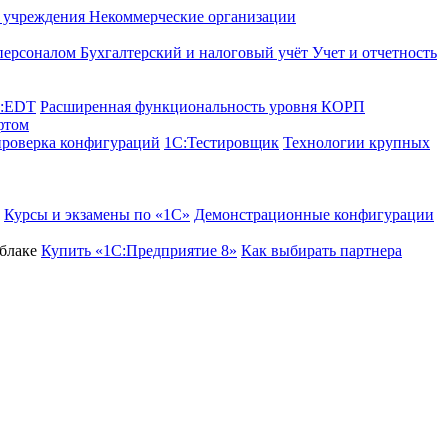
е учреждения
Некоммерческие организации
 персоналом
Бухгалтерский и налоговый учёт
Учет и отчетность
C:EDT
Расширенная функциональность уровня КОРП
фтом
проверка конфигураций
1С:Тестировщик
Технологии крупных
Курсы и экзамены по «1С»
Демонстрационные конфигурации
блаке
Купить «1С:Предприятие 8»
Как выбирать партнера