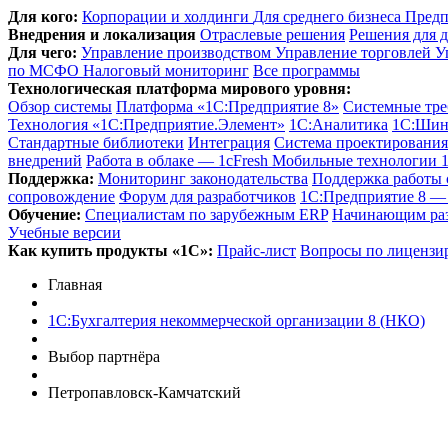
Для кого:
Корпорации и холдинги
Для среднего бизнеса
Предп
Внедрения и локализация
Отраслевые решения
Решения для д
Для чего:
Управление производством
Управление торговлей
У
по МСФО
Налоговый мониторинг
Все программы
Технологическая платформа мирового уровня:
Обзор системы
Платформа «1С:Предприятие 8»
Системные тре
Технология «1С:Предприятие.Элемент»
1C:Аналитика
1С:Шин
Стандартные библиотеки
Интеграция
Система проектировани
внедрений
Работа в облаке — 1cFresh
Мобильные технологии 
Поддержка:
Мониторинг законодательства
Поддержка работы
сопровождение
Форум для разработчиков
1С:Предприятие 8 — 
Обучение:
Cпециалистам по зарубежным ERP
Начинающим ра
Учебные версии
Как купить продукты «1С»:
Прайс-лист
Вопросы по лицензи
Главная
1С:Бухгалтерия некоммерческой организации 8 (НКО)
Выбор партнёра
Петропавловск-Камчатский