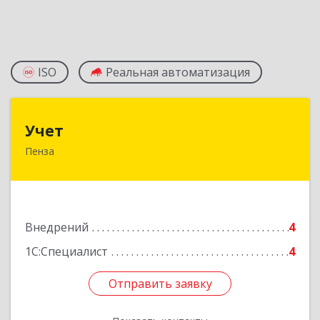
ISO
Реальная автоматизация
Учет
Учет
Пенза
440015, г. Пенза, ул. Литвинова, 40
Подробнее
Внедрений
4
1С:Специалист
4
Отправить заявку
Отправить заявку