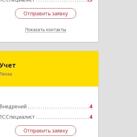
Отправить заявку
Отправить заявку
Показать контакты
Назад
Учет
Учет
Пенза
440015, г. Пенза, ул. Литвинова, 40
Подробнее
Внедрений
4
1С:Специалист
4
Отправить заявку
Отправить заявку