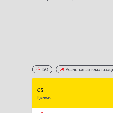
ISO
Реальная автоматизац
С
С5
Кузнецк
442530, Пензенская обл, Кузнецк г
Гражданская ул, дом № 85