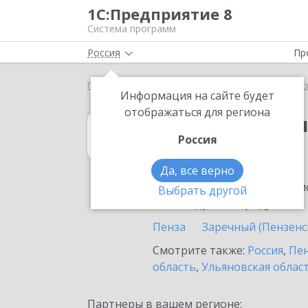
1С:Предприятие 8
Система программ
Россия
Пр
Главная
1С:Бухгалтерия некоммерческой организ
Информация на сайте будет
отображаться для региона
1С:Бухгалтери
Россия
в Кузнецком
Да, все верно
Ознакомьтесь с информацио
Выбрать другой
или внедрение продукта.
Пенза
Заречный (Пензенск
Смотрите также:
Россия
,
Пен
область
,
Ульяновская облас
Партнеры в вашем регионе: