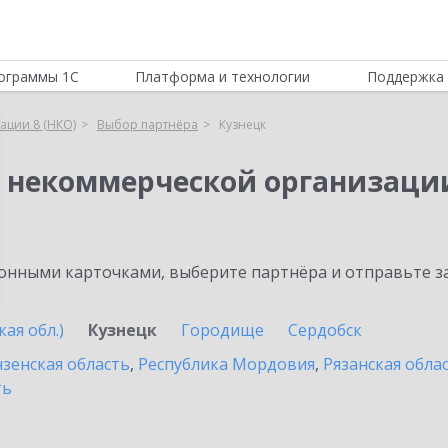
ограммы 1С
Платформа и технологии
Поддержка 
ации 8 (НКО)
Выбор партнёра
Кузнецк
я некоммерческой организации
нными карточками, выберите партнёра и отправьте за
ая обл.)
Кузнецк
Городище
Сердобск
зенская область
,
Республика Мордовия
,
Рязанская обла
ть