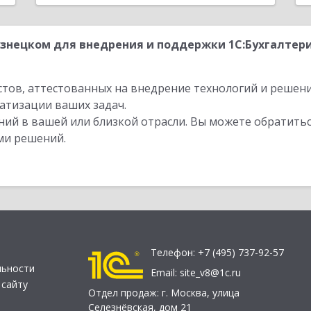
знецком для внедрения и поддержки 1С:Бухгалтер
стов, аттестованных на внедрение технологий и решен
атизации ваших задач.
ий в вашей или близкой отрасли. Вы можете обратитьс
ми решений.
Телефон:
+7 (495) 737-92-57
льности
Email:
site_v8@1c.ru
 сайту
Отдел продаж:
г. Москва
,
улица
Селезнёвская, дом 21