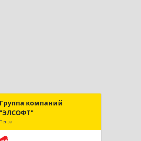
Группа компаний
Группа компаний
"ЭЛСОФТ"
"ЭЛСОФТ"
Пенза
440020, Пензенская обл, Пенза г,
Суворова ул, дом № 145, корпус а,