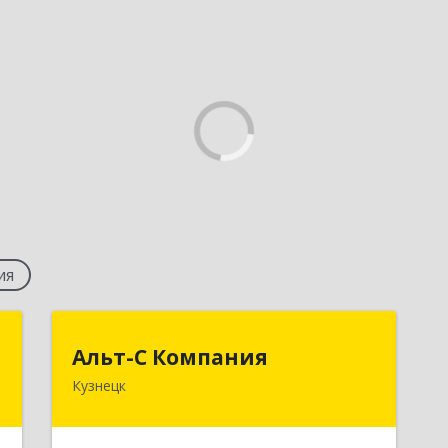
ия
5
Альт-С Компания
Альт-С Компания
Кузнецк
,
442539, Пензенская обл, Кузнецк г,
Б
Красноармейская ул, дом № 108а, 4а