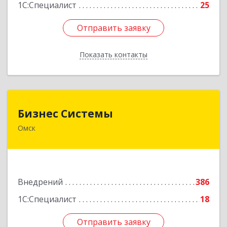
1С:Специалист
25
Отправить заявку
Отправить заявку
Показать контакты
Назад
Бизнес Системы
Бизнес Системы
Омск
644024, Омская обл, Омск г, Т.К.Щербанева ул,
дом № 35, оф.703
Подробнее
Внедрений
386
1С:Специалист
18
Отправить заявку
Отправить заявку