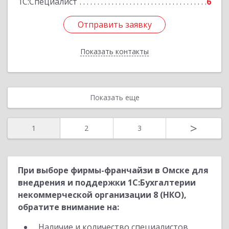
1С:Специалист
6
Отправить заявку
Отправить заявку
Показать контакты
Назад
Показать еще
>
1
2
3
При выборе фирмы-франчайзи в Омске для
внедрения и поддержки 1С:Бухгалтерии
некоммерческой организации 8 (НКО),
обратите внимание на:
Наличие и количество специалистов,