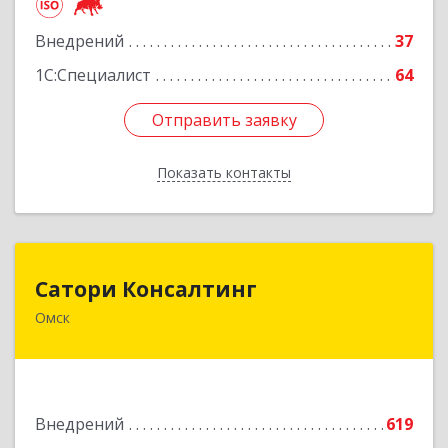
Подробнее
Внедрений
37
1С:Специалист
64
Отправить заявку
Отправить заявку
Показать контакты
Назад
Сатори Консалтинг
Сатори Консалтинг
Омск
644070, Омская обл, Омск г, Лермонтова ул,
дом № 63, оф.505
Подробнее
Внедрений
619