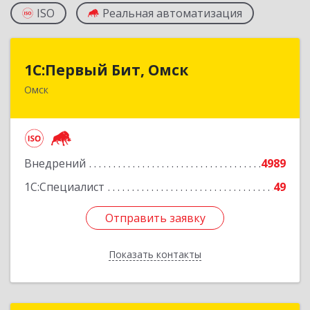
ISO
Реальная автоматизация
1С:Первый Бит, Омск
1С:Первый Бит, Омск
Омск
644099, Омская обл, Омск г, Гагарина ул, дом №
14, оф.208
Подробнее
Внедрений
4989
1С:Специалист
49
Отправить заявку
Отправить заявку
Показать контакты
Назад