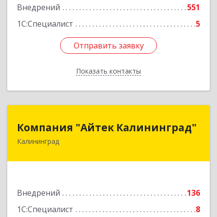
Внедрений
551
Подробнее
1С:Специалист
5
Отправить заявку
Отправить заявку
Показать контакты
Назад
Компания "Айтек Калининград"
Компания "Айтек Калининград"
Калининград
236016, Калининградская обл, Калининград г,
Стекольная ул, дом № 39
Подробнее
Внедрений
136
1С:Специалист
8