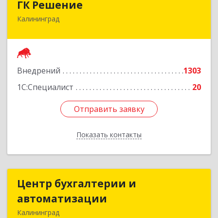
ГК Решение
Калининград
236038, Калининградская обл, Калининград г,
Липовая аллея ул, дом № 2
Подробнее
Внедрений
1303
1С:Специалист
20
Отправить заявку
Отправить заявку
Показать контакты
Назад
Центр бухгалтерии и
Центр бухгалтерии и
автоматизации
автоматизации
Калининград