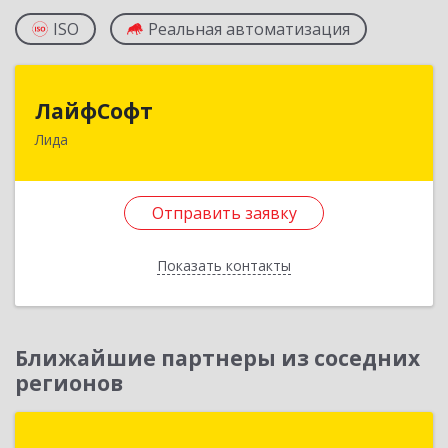
ISO
Реальная автоматизация
ЛайфСофт
ЛайфСофт
Лида
231300, Республика Беларусь, г.Лида, ул.
Варшавская, д.19
Отправить заявку
Подробнее
Отправить заявку
Показать контакты
Назад
Ближайшие партнеры из соседних
регионов
ГК Решение