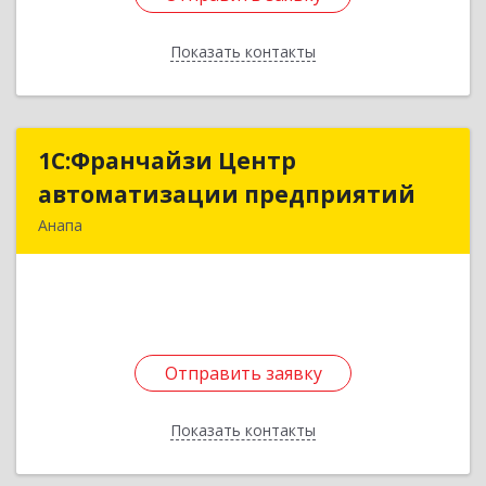
Показать контакты
Назад
1С:Франчайзи Центр
1С:Франчайзи Центр
автоматизации предприятий
автоматизации предприятий
Анапа
353445, Краснодарский край, Анапский р-н,
Анапа г, Крестьянская ул, дом № 27, этаж 2,
офис 269
Подробнее
Отправить заявку
Отправить заявку
Показать контакты
Назад