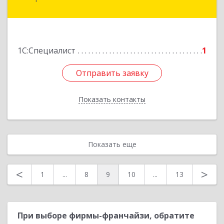
Дзержинского пр-кт, дом № 211, корпус АБК,
оф.211
Подробнее
1С:Специалист
1
Отправить заявку
Отправить заявку
Показать контакты
Назад
Показать еще
<
>
1
...
8
9
10
...
13
При выборе фирмы-франчайзи, обратите