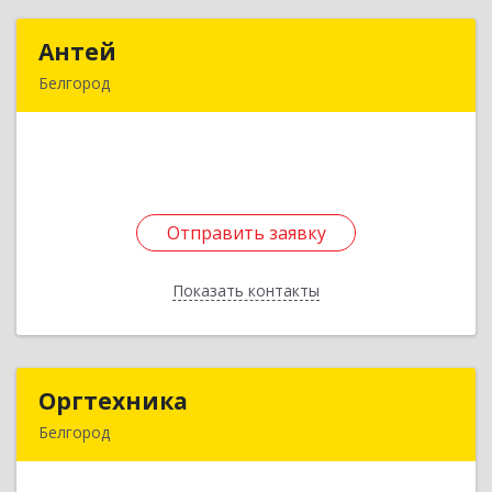
Антей
Антей
Белгород
308033, Белгородская обл, г.о.город Белгород,
Белгород г, Шаландина ул, дом № 4, корпус 1,
кв.148
Подробнее
Отправить заявку
Отправить заявку
Показать контакты
Назад
Оргтехника
Оргтехника
Белгород
308000, Белгородская обл, Белгород г, Князя
Трубецкого ул, дом № 40