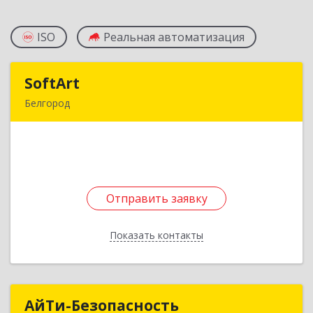
ISO
Реальная автоматизация
SoftArt
SoftArt
Белгород
308036, Белгородская обл, Белгород г, Губкина
ул, дом № 48а, оф.46
Подробнее
Отправить заявку
Отправить заявку
Показать контакты
Назад
АйТи-Безопасность
АйТи-Безопасность