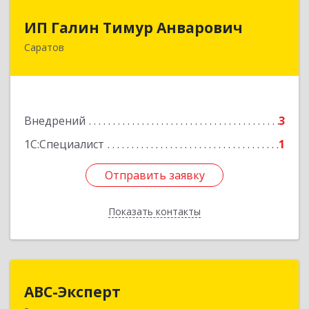
ИП Галин Тимур Анварович
ИП Галин Тимур Анварович
Саратов
410031, Саратовская обл, Саратов г,
Комсомольская ул, дом № 52
Подробнее
Внедрений
3
1С:Специалист
1
Отправить заявку
Отправить заявку
Показать контакты
Назад
АВС-Эксперт
АВС-Эксперт