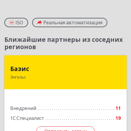
ISO
Реальная автоматизация
Ближайшие партнеры из соседних
регионов
Базис
Базис
Энгельс
413100, Саратовская обл, м.р-н Энгельсский, г.п.
город Энгельс, Энгельс г, Тихая ул, дом № 55
Подробнее
Внедрений
11
1С:Специалист
19