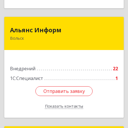
Альянс Информ
Альянс Информ
Вольск
412906, Саратовская обл, Вольск г,
Чернышевского ул, дом № 73А
Подробнее
Внедрений
22
1С:Специалист
1
Отправить заявку
Отправить заявку
Показать контакты
Назад