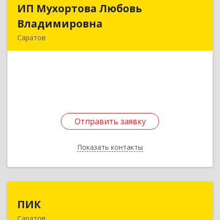
ИП Мухортова Любовь
ИП Мухортова Любовь
Владимировна
Владимировна
Саратов
410047, Саратовская обл, Саратов г, Танкистов
ул, дом № 123
Подробнее
Отправить заявку
Отправить заявку
Показать контакты
Назад
ПИК
ПИК
Саратов