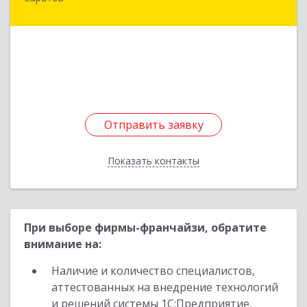
410002, Саратовская обл, Саратов г,
Первомайская ул, дом № 37/45, кв.1
Подробнее
Отправить заявку
Отправить заявку
Показать контакты
Назад
При выборе фирмы-франчайзи, обратите
внимание на:
Наличие и количество специалистов,
аттестованных на внедрение технологий
и решений системы 1С:Предприятие,