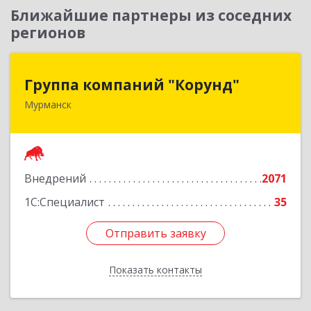
Ближайшие партнеры из соседних
регионов
Группа компаний "Корунд"
Группа компаний "Корунд"
Мурманск
183025, Мурманская обл, Мурманск г, Тарана
ул, дом № 10
Подробнее
Внедрений
2071
1С:Специалист
35
Отправить заявку
Отправить заявку
Показать контакты
Назад