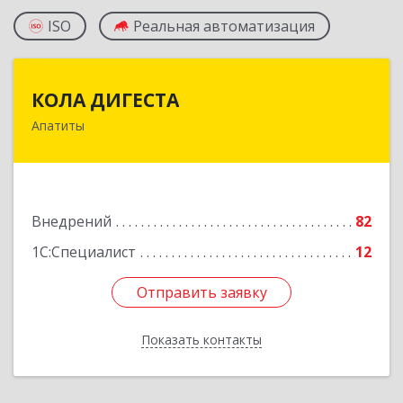
ISO
Реальная автоматизация
КОЛА ДИГЕСТА
КОЛА ДИГЕСТА
Апатиты
184209, Мурманская обл, Апатиты г,
Космонавтов ул, дом № 17
Подробнее
Внедрений
82
1С:Специалист
12
Отправить заявку
Отправить заявку
Показать контакты
Назад