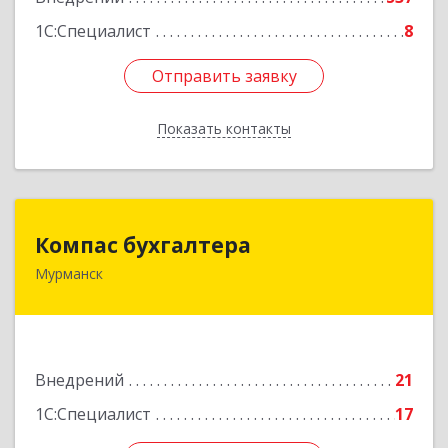
1С:Специалист
8
Отправить заявку
Отправить заявку
Показать контакты
Назад
Компас бухгалтера
Компас бухгалтера
Мурманск
183032, Мурманская обл, Мурманск г,
Радищева ул, дом № 14/1, оф.А
Подробнее
Внедрений
21
1С:Специалист
17