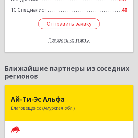
1С:Специалист
40
Отправить заявку
Отправить заявку
Показать контакты
Назад
Ближайшие партнеры из соседних
регионов
Ай-Ти-Эс Альфа
Ай-Ти-Эс Альфа
Благовещенск (Амурская обл.)
675000, Амурская обл, Благовещенск г, Зейская
ул, дом № 134, оф.515
Подробнее