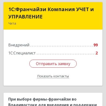
1С:Франчайзи Компания УЧЕТ и
1С:Франчайзи Компания УЧЕТ и
УПРАВЛЕНИЕ
УПРАВЛЕНИЕ
Чита
672038, Забайкальский край, Чита г, Нагорная
ул, дом № 81а, пом.1
Внедрений
99
Подробнее
1С:Специалист
2
Отправить заявку
Отправить заявку
Показать контакты
Назад
При выборе фирмы-франчайзи во
Владивостоке для внедрения и поддержки