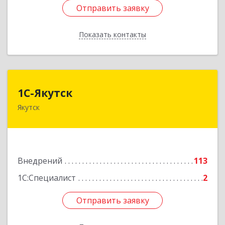
Отправить заявку
Отправить заявку
Показать контакты
Назад
1С-Якутск
1С-Якутск
Якутск
677005, Республика Саха (Якутия), Якутск г,
Лермонтова ул, дом № 38, оф.А-1. (4-й этаж)
Подробнее
Внедрений
113
1С:Специалист
2
Отправить заявку
Отправить заявку