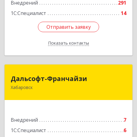
Внедрений
291
1С:Специалист
14
Отправить заявку
Отправить заявку
Показать контакты
Назад
Дальсофт-Франчайзи
Дальсофт-Франчайзи
Хабаровск
680017, Хабаровский край, Хабаровск г,
Постышева ул, дом № 22а, оф.609
Подробнее
Внедрений
7
1С:Специалист
6