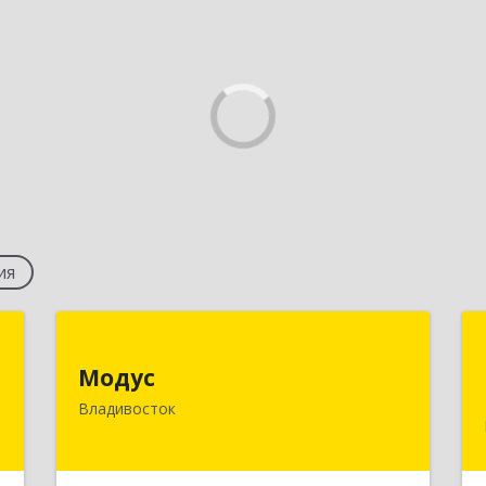
ия
ы
Модус
Модус
,
690034, Приморский край,
Владивосток
м
Владивосток г, Фадеева ул, дом № 10,
6
каб.308