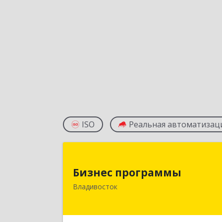
ISO
Реальная автоматизац
Бизнес программ
Бизнес программы
690001, Приморский край
Владивосток
Владивосток г, Маньчжурская ул, до
№ 7