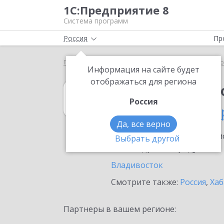
1С:Предприятие 8
Система программ
Россия
Пр
Главная
1С:Бюджетная отчетность 8
Выбор пар
Информация на сайте будет
отображаться для региона
1С:Бюджетная 
Россия
в Приморском к
Да, все верно
Ознакомьтесь с информацио
Выбрать другой
или внедрение продукта.
Владивосток
Смотрите также:
Россия
,
Хаб
Партнеры в вашем регионе: