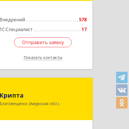
оф.202
Подробнее
Внедрений
578
1С:Специалист
17
Отправить заявку
Отправить заявку
Показать контакты
Назад
Крипта
Крипта
675000, Амурская обл, Благовещенск
Благовещенск (Амурская обл.)
г, Амурская ул, дом № 236, оф.7-8
Подробнее