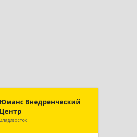
Юманс Внедренческий
Юманс Внедренческий
Центр
Центр
Владивосток
690014, Приморский край,
Владивосток г, Некрасовская ул, дом
№ 48а