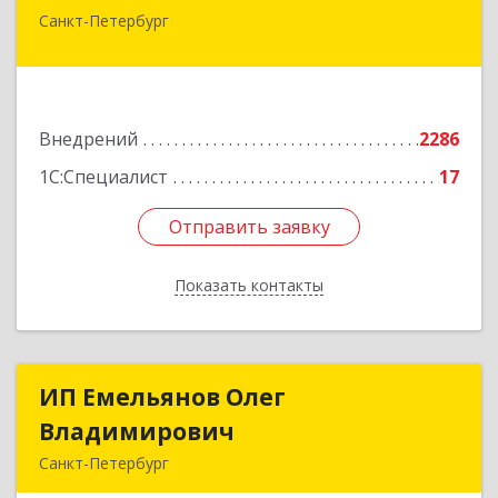
Санкт-Петербург
194044, Санкт-Петербург г, Выборгская наб,
дом № 49,БЦ "Компрессор", оф.600
Подробнее
Внедрений
2286
1С:Специалист
17
Отправить заявку
Отправить заявку
Показать контакты
Назад
ИП Емельянов Олег
ИП Емельянов Олег
Владимирович
Владимирович
Санкт-Петербург
197372, Санкт-Петербург г, Авиаконструкторов