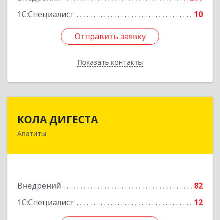
1С:Специалист
10
Отправить заявку
Отправить заявку
Показать контакты
Назад
КОЛА ДИГЕСТА
КОЛА ДИГЕСТА
Апатиты
184209, Мурманская обл, Апатиты г,
Космонавтов ул, дом № 17
Подробнее
Внедрений
82
1С:Специалист
12