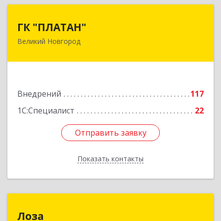
ГК "ПЛАТАН"
ГК "ПЛАТАН"
Великий Новгород
173003, Новгородская обл, Великий Новгород
г, Большая Санкт-Петербургская ул, дом № 80,
оф.17
Подробнее
Внедрений
117
1С:Специалист
22
Отправить заявку
Отправить заявку
Показать контакты
Назад
Лоза
Лоза