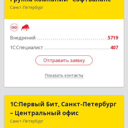
Санкт-Петербург
195112, Санкт-Петербург г, Заневский пр-кт,
дом № 30, корпус 2, литера А
Подробнее
Внедрений
5719
1С:Специалист
407
Отправить заявку
Отправить заявку
Показать контакты
Назад
1С:Первый Бит, Санкт-Петербург
1С:Первый Бит, Санкт-Петербург
– Центральный офис
– Центральный офис
Санкт-Петербург
г.Санкт-Петербург, Невский проспект, 10