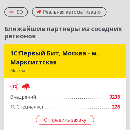
ISO
Реальная автоматизация
Ближайшие партнеры из соседних
регионов
1С:Первый Бит, Москва - м.
1С:Первый Бит, Москва - м.
Марксистская
Марксистская
Москва
109147, Москва г, Марксистская ул, дом № 34,
строение 6, этаж 3
Внедрений
3238
Подробнее
1С:Специалист
226
Отправить заявку
Отправить заявку