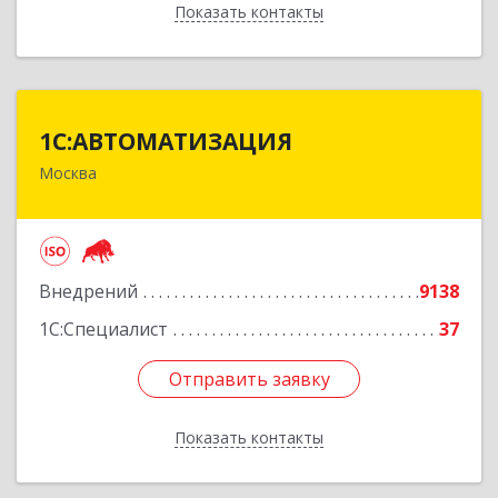
Показать контакты
Назад
1С:АВТОМАТИЗАЦИЯ
1С:АВТОМАТИЗАЦИЯ
Москва
111024, Москва г, Энтузиастов 1-я ул, дом №
12А
Подробнее
Внедрений
9138
1С:Специалист
37
Отправить заявку
Отправить заявку
Показать контакты
Назад