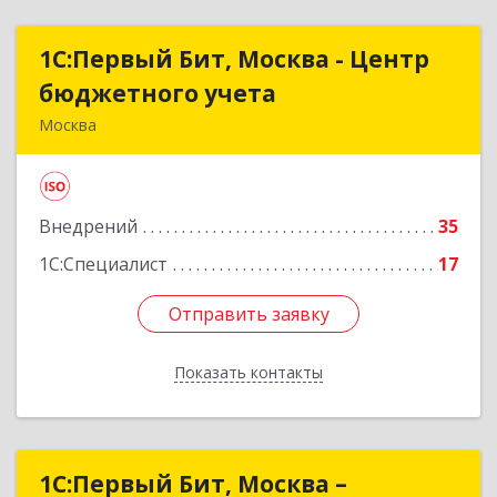
1С:Первый Бит, Москва - Центр
1С:Первый Бит, Москва - Центр
бюджетного учета
бюджетного учета
Москва
109147, Москва г, Воронцовская ул, дом № 35А,
строение 1
Внедрений
35
Подробнее
1С:Специалист
17
Отправить заявку
Отправить заявку
Показать контакты
Назад
1С:Первый Бит, Москва –
1С:Первый Бит, Москва –