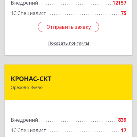
Внедрений
12157
1С:Специалист
75
Отправить заявку
Отправить заявку
Показать контакты
Назад
КРОНАС-СКТ
КРОНАС-СКТ
Орехово-Зуево
142600, Московская обл, Орехово-Зуево г,
Бабушкина ул, дом № 2А, пом.31
Подробнее
Внедрений
839
1С:Специалист
17