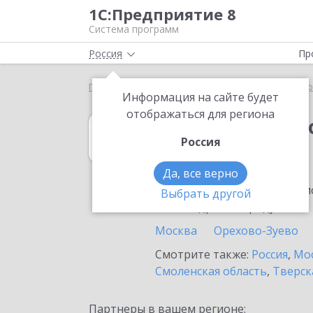
1С:Предприятие 8
Система программ
Россия
Пр
Главная
1С:Бюджетная отчетность 8
Выбор пар
Информация на сайте будет
отображаться для региона
1С:Бюджетная 
Россия
в Домодедово
Да, все верно
Ознакомьтесь с информацио
Выбрать другой
или внедрение продукта.
Москва
Орехово-Зуево
Смотрите также:
Россия
,
Мос
Смоленская область
,
Тверск
Партнеры в вашем регионе: