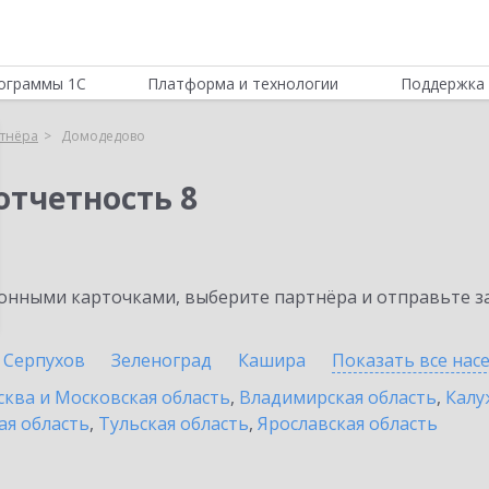
ограммы 1С
Платформа и технологии
Поддержка 
тнёра
Домодедово
отчетность 8
нными карточками, выберите партнёра и отправьте за
Серпухов
Зеленоград
Кашира
Показать все на
ква и Московская область
,
Владимирская область
,
Калу
ая область
,
Тульская область
,
Ярославская область