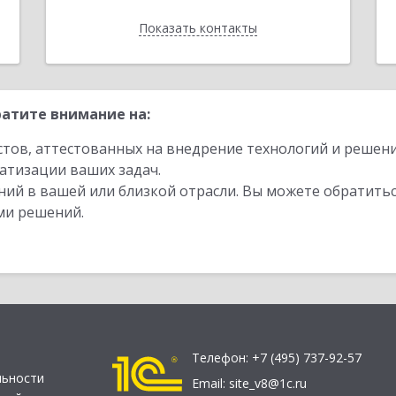
Показать контакты
Назад
атите внимание на:
стов, аттестованных на внедрение технологий и решен
атизации ваших задач.
ий в вашей или близкой отрасли. Вы можете обратитьс
ми решений.
Телефон:
+7 (495) 737-92-57
льности
Email:
site_v8@1c.ru