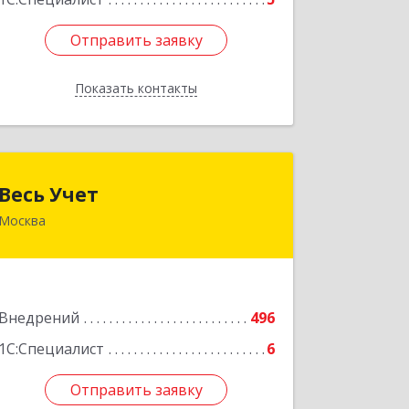
Отправить заявку
Отправить заявку
Показать контакты
Назад
Весь Учет
Весь Учет
Москва
109004, Москва г, Николоямская ул,
дом № 52, строение 2
Подробнее
Внедрений
496
1С:Специалист
6
Отправить заявку
Отправить заявку