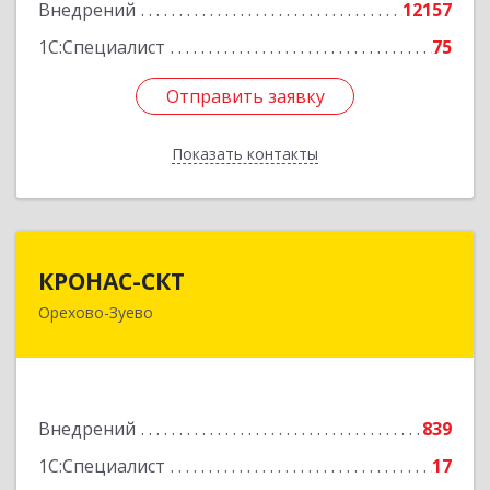
Внедрений
12157
1С:Специалист
75
Отправить заявку
Отправить заявку
Показать контакты
Назад
КРОНАС-СКТ
КРОНАС-СКТ
Орехово-Зуево
142600, Московская обл, Орехово-Зуево г,
Бабушкина ул, дом № 2А, пом.31
Подробнее
Внедрений
839
1С:Специалист
17