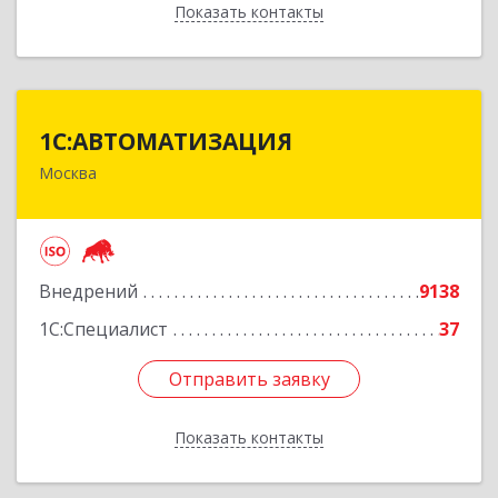
Показать контакты
Назад
1С:АВТОМАТИЗАЦИЯ
1С:АВТОМАТИЗАЦИЯ
Москва
111024, Москва г, Энтузиастов 1-я ул, дом №
12А
Подробнее
Внедрений
9138
1С:Специалист
37
Отправить заявку
Отправить заявку
Показать контакты
Назад