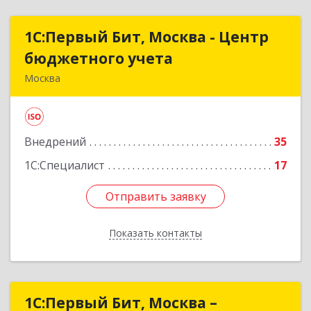
1С:Первый Бит, Москва - Центр
1С:Первый Бит, Москва - Центр
бюджетного учета
бюджетного учета
Москва
109147, Москва г, Воронцовская ул, дом № 35А,
строение 1
Внедрений
35
Подробнее
1С:Специалист
17
Отправить заявку
Отправить заявку
Показать контакты
Назад
1С:Первый Бит, Москва –
1С:Первый Бит, Москва –