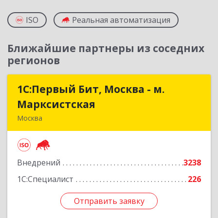
ISO
Реальная автоматизация
Ближайшие партнеры из соседних
регионов
1С:Первый Бит, Москва - м.
1С:Первый Бит, Москва - м.
Марксистская
Марксистская
Москва
109147, Москва г, Марксистская ул, дом № 34,
строение 6, этаж 3
Внедрений
3238
Подробнее
1С:Специалист
226
Отправить заявку
Отправить заявку