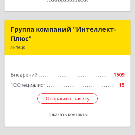
Группа компаний "Интеллект-
Группа компаний "Интеллект-
Плюс"
Плюс"
Липецк
398024, Липецкая обл, Липецк г, Победы пл,
дом № 8, 306
Внедрений
1509
Подробнее
1С:Специалист
15
Отправить заявку
Отправить заявку
Показать контакты
Назад