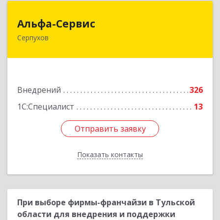
Альфа-Сервис
Альфа-Сервис
Серпухов
142200, Московская обл, Серпухов г,
Красноармейская ул, дом № 35/60
Подробнее
Внедрений
326
1С:Специалист
13
Отправить заявку
Отправить заявку
Показать контакты
Назад
При выборе фирмы-франчайзи в Тульской
области для внедрения и поддержки