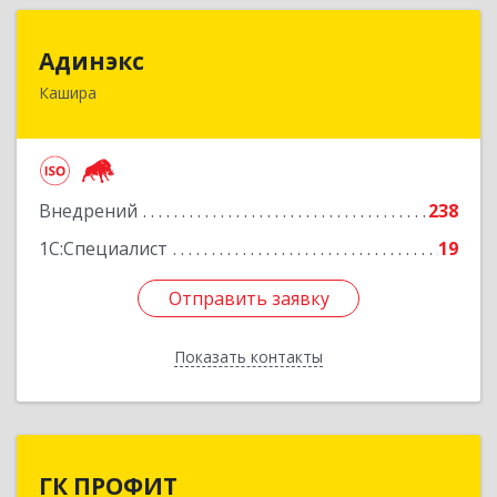
Адинэкс
Адинэкс
Кашира
142900, Московская обл, г.о. Кашира, Кашира г,
Стрелецкая ул, дом № 70/1
Подробнее
Внедрений
238
1С:Специалист
19
Отправить заявку
Отправить заявку
Показать контакты
Назад
ГК ПРОФИТ
ГК ПРОФИТ