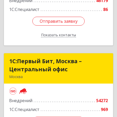
Внедрений
46179
1С:Специалист
86
Отправить заявку
Отправить заявку
Показать контакты
Назад
1С:Первый Бит, Москва –
1С:Первый Бит, Москва –
Центральный офис
Центральный офис
Москва
109147, Москва г, Воронцовская ул, дом № 35 Б,
корпус 1
Внедрений
54272
Подробнее
1С:Специалист
969