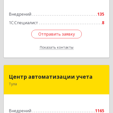
Подробнее
Внедрений
135
1С:Специалист
8
Отправить заявку
Отправить заявку
Показать контакты
Назад
Центр автоматизации учета
Центр автоматизации учета
Тула
300026, Тульская обл, Тула г, Ленина пр-кт, дом
№ 127А, оф.400
Подробнее
Внедрений
1165