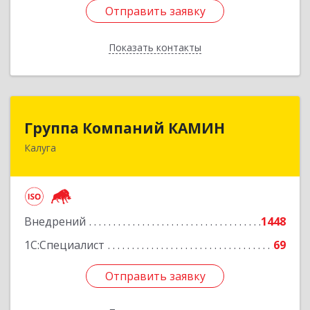
Отправить заявку
Отправить заявку
Показать контакты
Назад
Группа Компаний КАМИН
Группа Компаний КАМИН
Калуга
248023, Калужская обл, Калуга г, Теренинский
пер, дом № 6а
Подробнее
Внедрений
1448
1С:Специалист
69
Отправить заявку
Отправить заявку