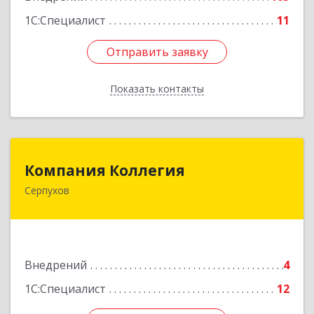
1С:Специалист
11
Отправить заявку
Отправить заявку
Показать контакты
Назад
Компания Коллегия
Компания Коллегия
Серпухов
142211, Московская обл, Серпухов г, Оборонная
ул, дом № 19
Подробнее
Внедрений
4
1С:Специалист
12