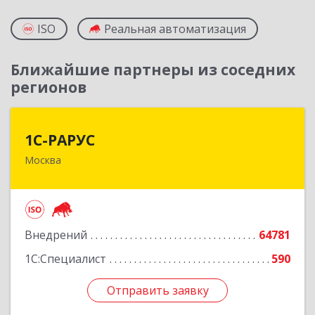
ISO
Реальная автоматизация
Ближайшие партнеры из соседних
регионов
1С-РАРУС
1С-РАРУС
Москва
127434, Москва г, Дмитровское ш, дом № 9Б
Подробнее
Внедрений
64781
1С:Специалист
590
Отправить заявку
Отправить заявку