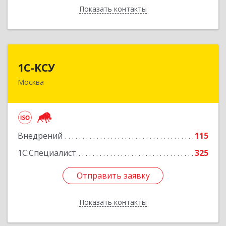
Показать контакты
Назад
1С-КСУ
1С-КСУ
Москва
129090, Москва г, вн.тер.г. муниципальный
округ Мещанский, Гиляровского ул, дом № 4,
строение 5
Подробнее
Внедрений
115
1С:Специалист
325
Отправить заявку
Отправить заявку
Показать контакты
Назад