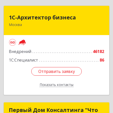
1С-Архитектор бизнеса
1С-Архитектор бизнеса
Москва
115114, Москва г, Кожевнический 2-й пер, дом
№ 12, строение 2, этаж 2,пом.XII, ком.6
Подробнее
Внедрений
46182
1С:Специалист
86
Отправить заявку
Отправить заявку
Показать контакты
Назад
Первый Дом Консалтинга "Что
Первый Дом Консалтинга "Что