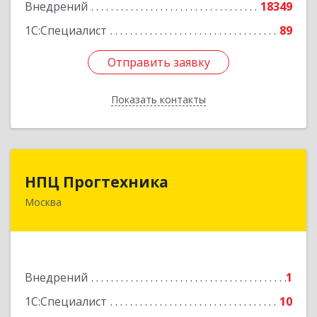
Внедрений
18349
1С:Специалист
89
Отправить заявку
Отправить заявку
Показать контакты
Назад
НПЦ Прогтехника
НПЦ Прогтехника
Москва
125040, Москва г, вн.тер.г. муниципальный
округ Беговой, Скаковая ул, дом № 17,
строение 2
Подробнее
Внедрений
1
1С:Специалист
10