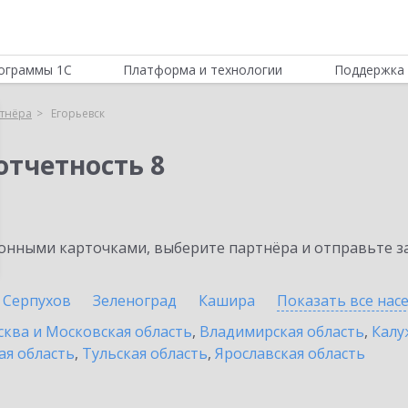
ограммы 1С
Платформа и технологии
Поддержка 
тнёра
Егорьевск
отчетность 8
нными карточками, выберите партнёра и отправьте за
Серпухов
Зеленоград
Кашира
Показать все на
ква и Московская область
,
Владимирская область
,
Калу
ая область
,
Тульская область
,
Ярославская область