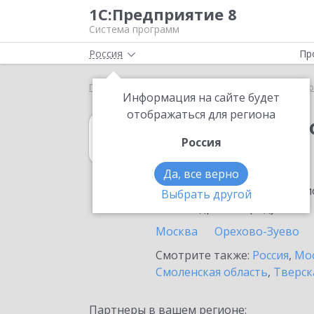
1С:Предприятие 8
Система программ
Россия
Пр
Главная
1С:Бюджетная отчетность 8
Выбор пар
Информация на сайте будет
отображаться для региона
1С:Бюджетная 
Россия
в Егорьевске
Да, все верно
Ознакомьтесь с информацио
Выбрать другой
или внедрение продукта.
Москва
Орехово-Зуево
Смотрите также:
Россия
,
Мос
Смоленская область
,
Тверск
Партнеры в вашем регионе: