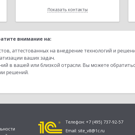
Показать контакты
Назад
атите внимание на:
стов, аттестованных на внедрение технологий и решен
атизации ваших задач.
ий в вашей или близкой отрасли. Вы можете обратитьс
ми решений.
Телефон:
+7 (495) 737-92-57
льности
Email:
site_v8@1c.ru