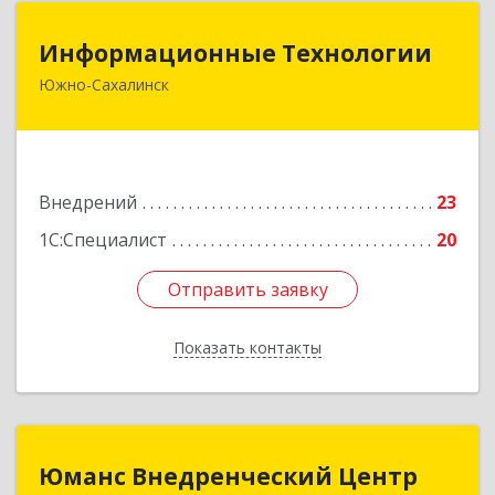
Информационные Технологии
Информационные Технологии
Южно-Сахалинск
693006, Сахалинская обл, Южно-Сахалинск г,
Ленина ул, дом № 321/1, этаж 6
Подробнее
Внедрений
23
1С:Специалист
20
Отправить заявку
Отправить заявку
Показать контакты
Назад
Юманс Внедренческий Центр
Юманс Внедренческий Центр