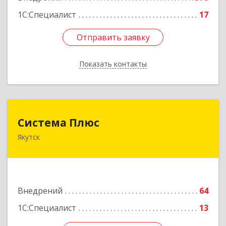
1С:Специалист
17
Отправить заявку
Отправить заявку
Показать контакты
Назад
Система Плюс
Система Плюс
Якутск
677000, Саха /Якутия/ Респ, Якутск г, Пояркова
ул, дом № 18, оф.211
Подробнее
Внедрений
64
1С:Специалист
13