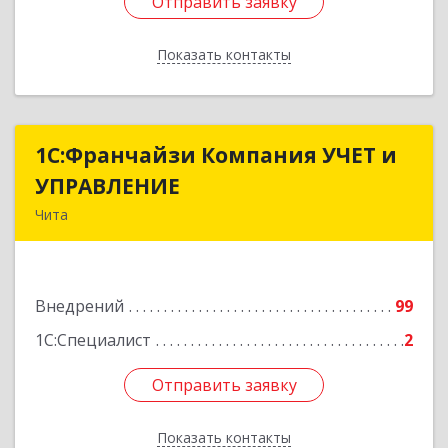
Отправить заявку
Отправить заявку
Показать контакты
Назад
1С:Франчайзи Компания УЧЕТ и
1С:Франчайзи Компания УЧЕТ и
УПРАВЛЕНИЕ
УПРАВЛЕНИЕ
Чита
672038, Забайкальский край, Чита г, Нагорная
ул, дом № 81а, пом.1
Внедрений
99
Подробнее
1С:Специалист
2
Отправить заявку
Отправить заявку
Показать контакты
Назад