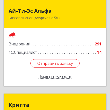
Ай-Ти-Эс Альфа
Ай-Ти-Эс Альфа
Благовещенск (Амурская обл.)
675000, Амурская обл, Благовещенск г, Зейская
ул, дом № 134, оф.515
Подробнее
Внедрений
291
1С:Специалист
14
Отправить заявку
Отправить заявку
Показать контакты
Назад
Крипта
Крипта