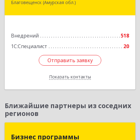
Благовещенск (Амурская обл.)
675000, Амурская обл, Благовещенск г,
Амурская ул, дом № 236, оф.7-8
Подробнее
Внедрений
518
1С:Специалист
20
Отправить заявку
Отправить заявку
Показать контакты
Назад
Ближайшие партнеры из соседних
регионов
Бизнес программы
Бизнес программы