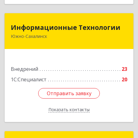
Информационные Технологии
Информационные Технологии
Южно-Сахалинск
693006, Сахалинская обл, Южно-Сахалинск г,
Ленина ул, дом № 321/1, этаж 6
Подробнее
Внедрений
23
1С:Специалист
20
Отправить заявку
Отправить заявку
Показать контакты
Назад