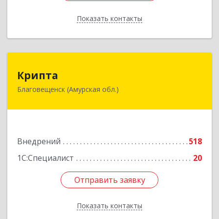
Показать контакты
Назад
Крипта
Крипта
Благовещенск (Амурская обл.)
675000, Амурская обл, Благовещенск г,
Амурская ул, дом № 236, оф.7-8
Подробнее
Внедрений
518
1С:Специалист
20
Отправить заявку
Отправить заявку
Показать контакты
Назад