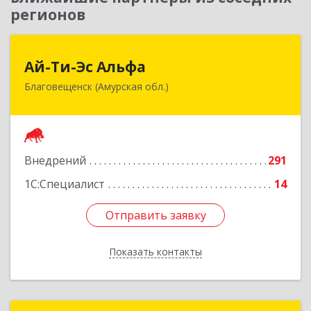
регионов
Ай-Ти-Эс Альфа
Ай-Ти-Эс Альфа
Благовещенск (Амурская обл.)
675000, Амурская обл, Благовещенск г, Зейская
ул, дом № 134, оф.515
Подробнее
Внедрений
291
1С:Специалист
14
Отправить заявку
Отправить заявку
Показать контакты
Назад