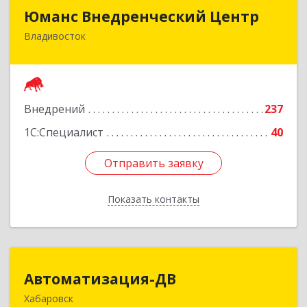
Юманс Внедренческий Центр
Юманс Внедренческий Центр
Владивосток
690014, Приморский край, Владивосток г,
Некрасовская ул, дом № 48а
Подробнее
Внедрений
237
1С:Специалист
40
Отправить заявку
Отправить заявку
Показать контакты
Назад
Автоматизация-ДВ
Автоматизация-ДВ
Хабаровск
680013, Хабаровский край, Хабаровск г,