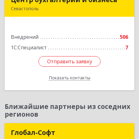
Севастополь
299026, Севастополь г, Качинский туп, дом №
22
Внедрений
506
Подробнее
1С:Специалист
7
Отправить заявку
Отправить заявку
Показать контакты
Назад
Ближайшие партнеры из соседних
регионов
Глобал-Софт
Глобал-Софт