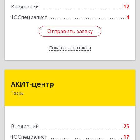
Подробнее
Внедрений
12
1С:Специалист
4
Отправить заявку
Отправить заявку
Показать контакты
Назад
АКИТ-центр
АКИТ-центр
Тверь
170100, Тверская обл, Тверь г, Новоторжская
ул, дом № 18, корпус 1, оф.412
Подробнее
Внедрений
25
1С:Специалист
17