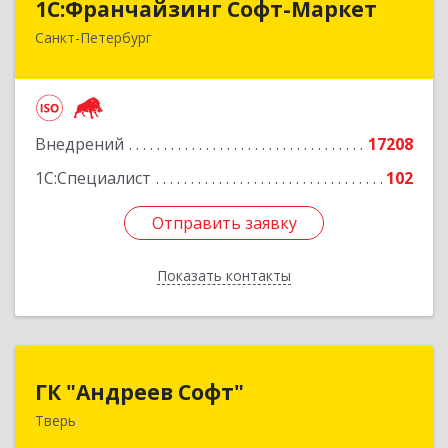
1С:Франчайзинг Софт-Маркет
Санкт-Петербург
Санкт-Петербург г, Суворовский проспект, 10
Подробнее
Внедрений
17208
1С:Специалист
102
Отправить заявку
Отправить заявку
Показать контакты
Назад
ГК "Андреев Софт"
ГК "Андреев Софт"
Тверь
170000, Тверская обл, Тверь г, Новоторжская