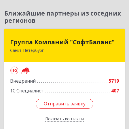
Ближайшие партнеры из соседних
регионов
Группа Компаний "СофтБаланс"
Группа Компаний "СофтБаланс"
Санкт-Петербург
195112, Санкт-Петербург г, Заневский пр-кт,
дом № 30, корпус 2, литера А
Подробнее
Внедрений
5719
1С:Специалист
407
Отправить заявку
Отправить заявку
Показать контакты
Назад