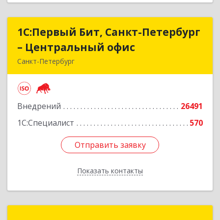
1С:Первый Бит, Санкт-Петербург
1С:Первый Бит, Санкт-Петербург
– Центральный офис
– Центральный офис
Санкт-Петербург
г.Санкт-Петербург, Невский проспект, 10
Подробнее
Внедрений
26491
1С:Специалист
570
Отправить заявку
Отправить заявку
Показать контакты
Назад