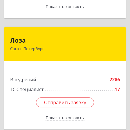
Показать контакты
Назад
Лоза
Лоза
Санкт-Петербург
194044, Санкт-Петербург г, Выборгская наб,
дом № 49,БЦ "Компрессор", оф.600
Подробнее
Внедрений
2286
1С:Специалист
17
Отправить заявку
Отправить заявку
Показать контакты
Назад