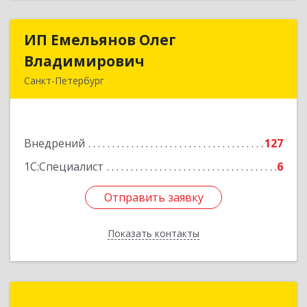
ИП Емельянов Олег
ИП Емельянов Олег
Владимирович
Владимирович
Санкт-Петербург
197372, Санкт-Петербург г, Авиаконструкторов
пр-кт, дом № 3, корпус 2, кв.283
Внедрений
127
Подробнее
1С:Специалист
6
Отправить заявку
Отправить заявку
Показать контакты
Назад
1С:Франчайзинг Софт-Маркет