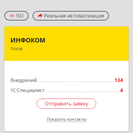
ISO
Реальная автоматизация
ИНФОКОМ
ИНФОКОМ
Псков
180000, Псковская обл, Псков г, Советская ул,
дом № 42г
Подробнее
Внедрений
134
1С:Специалист
4
Отправить заявку
Отправить заявку
Показать контакты
Назад