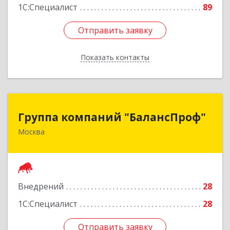
1С:Специалист
89
Отправить заявку
Отправить заявку
Показать контакты
Назад
Группа компаний "БалансПроф"
Группа компаний "БалансПроф"
Москва
127238, Москва г, Локомотивный проезд, дом
№ 21, строение 5, оф.702
Подробнее
Внедрений
28
1С:Специалист
28
Отправить заявку
Отправить заявку