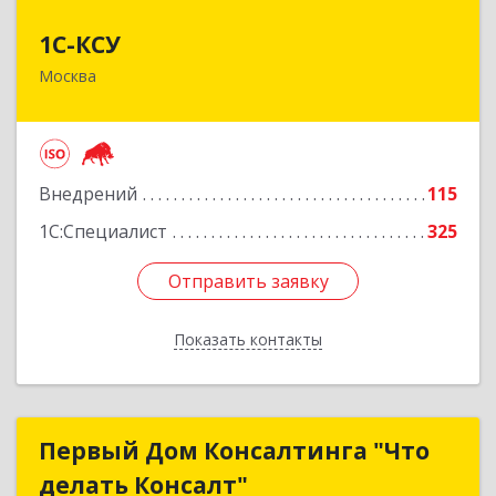
1С-КСУ
1С-КСУ
Москва
129090, Москва г, вн.тер.г. муниципальный
округ Мещанский, Гиляровского ул, дом № 4,
строение 5
Подробнее
Внедрений
115
1С:Специалист
325
Отправить заявку
Отправить заявку
Показать контакты
Назад
Первый Дом Консалтинга "Что
Первый Дом Консалтинга "Что
делать Консалт"
делать Консалт"