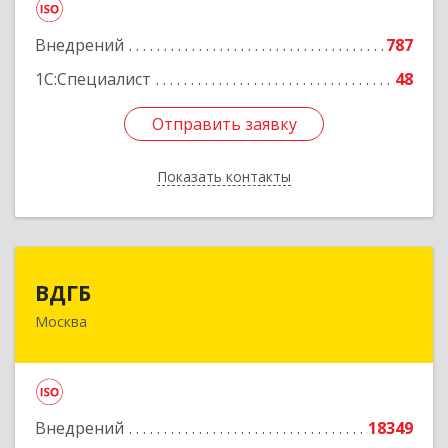
Подробнее
Внедрений
787
1С:Специалист
48
Отправить заявку
Отправить заявку
Показать контакты
Назад
ВДГБ
ВДГБ
Москва
119180, Москва г, Большая Полянка ул, дом №
2, строение 2, этаж 4
Подробнее
Внедрений
18349