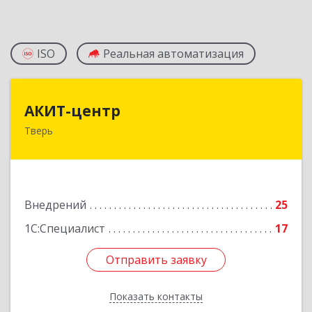
ISO
Реальная автоматизация
АКИТ-центр
АКИТ-центр
Тверь
170100, Тверская обл, Тверь г, Новоторжская
ул, дом № 18, корпус 1, оф.412
Подробнее
Внедрений
25
1С:Специалист
17
Отправить заявку
Отправить заявку
Показать контакты
Назад