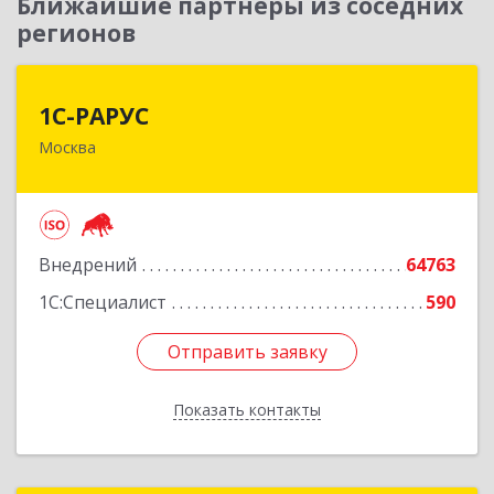
Ближайшие партнеры из соседних
регионов
1С-РАРУС
1С-РАРУС
Москва
127434, Москва г, Дмитровское ш, дом № 9Б
Подробнее
Внедрений
64763
1С:Специалист
590
Отправить заявку
Отправить заявку
Показать контакты
Назад