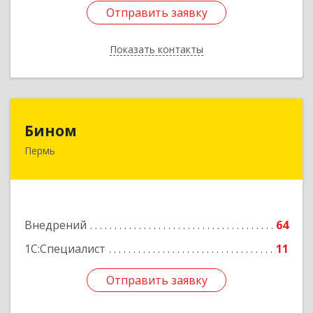
Отправить заявку
Отправить заявку
Показать контакты
Назад
Бином
Бином
Пермь
614000, Пермский край, Пермь г, Куйбышева
ул, дом № 2, оф.23
Подробнее
Внедрений
64
1С:Специалист
11
Отправить заявку
Отправить заявку