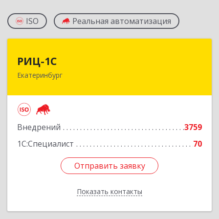
ISO
Реальная автоматизация
РИЦ-1С
РИЦ-1С
Екатеринбург
620102, Свердловская обл, Екатеринбург г,
Фурманова ул, дом № 124
Подробнее
Внедрений
3759
1С:Специалист
70
Отправить заявку
Отправить заявку
Показать контакты
Назад