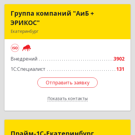
Группа компаний "АиБ +
Группа компаний "АиБ +
ЭРИКОС"
ЭРИКОС"
Екатеринбург
620075, Свердловская обл, Екатеринбург г,
Луначарского ул, дом № 81, оф.1008
Внедрений
3902
Подробнее
1С:Специалист
131
Отправить заявку
Отправить заявку
Показать контакты
Назад
Прайм-1С-Екатеринбург
Прайм-1С-Екатеринбург