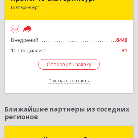
Екатеринбург
620142, Свердловская обл, Екатеринбург г, 8
Марта ул, дом № 49, оф.609
Подробнее
Внедрений
8446
1С:Специалист
31
Отправить заявку
Отправить заявку
Показать контакты
Назад
Ближайшие партнеры из соседних
регионов
1С:Первый Бит, Челябинск