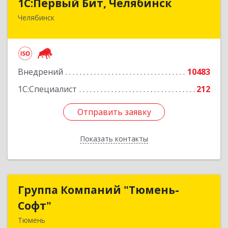
1С:Первый Бит, Челябинск
Челябинск
454084, Челябинская обл, Челябинск г,
Каслинская ул, дом № 77, оф.109
Подробнее
Внедрений
10483
1С:Специалист
212
Отправить заявку
Отправить заявку
Показать контакты
Назад
Группа Компаний "Тюмень-
Группа Компаний "Тюмень-
Софт"
Софт"
Тюмень