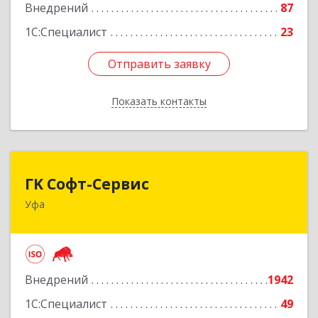
Внедрений
87
1С:Специалист
23
Отправить заявку
Отправить заявку
Показать контакты
Назад
ГK Софт-Сервис
ГK Софт-Сервис
Уфа
450022, Башкортостан Респ, Уфа г, Менделеева
ул, дом № 134/7
Подробнее
Внедрений
1942
1С:Специалист
49