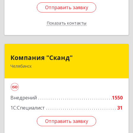
Отправить заявку
Отправить заявку
Показать контакты
Назад
Компания "Сканд"
Компания "Сканд"
Челябинск
454091, Челябинская обл, Челябинск г,
Революции пл, дом № 7, оф.1.16
Подробнее
Внедрений
1550
1С:Специалист
31
Отправить заявку
Отправить заявку