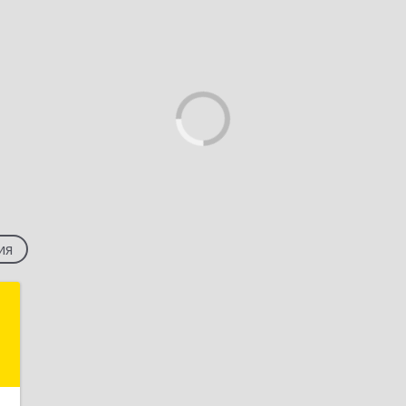
ия
м
й
ж