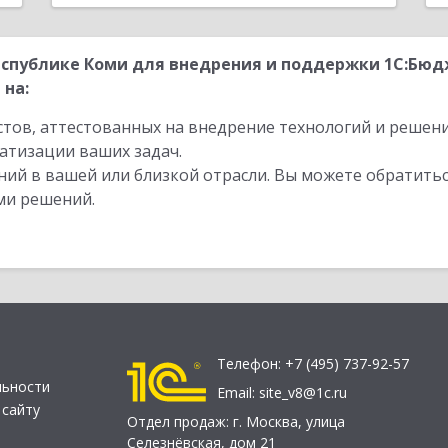
еспублике Коми для внедрения и поддержки 1С:Бю
 на:
стов, аттестованных на внедрение технологий и решен
атизации ваших задач.
ий в вашей или близкой отрасли. Вы можете обратитьс
ми решений.
Телефон:
+7 (495) 737-92-57
льности
Email:
site_v8@1c.ru
 сайту
Отдел продаж:
г. Москва
,
улица
Селезнёвская, дом 21