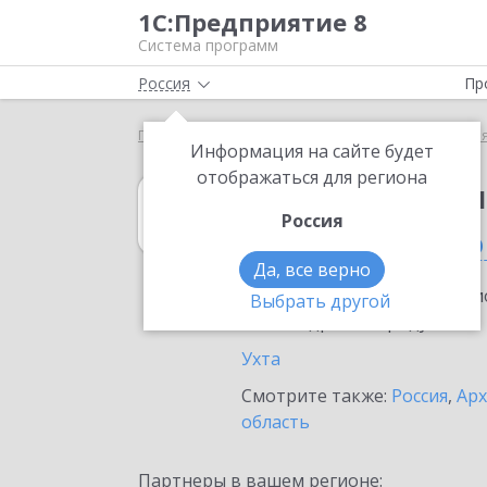
1С:Предприятие 8
Система программ
Россия
Пр
Главная
1С:Бюджет муниципального образования
Информация на сайте будет
отображаться для региона
1С:Бюджет мун
Россия
в Республике К
Да, все верно
Ознакомьтесь с информацио
Выбрать другой
или внедрение продукта.
Ухта
Смотрите также:
Россия
,
Арх
область
Партнеры в вашем регионе: