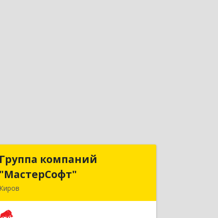
Группа компаний
Группа компаний
"МастерСофт"
"МастерСофт"
Киров
610017, Кировская обл, Киров г,
Маклина ул, дом № 40