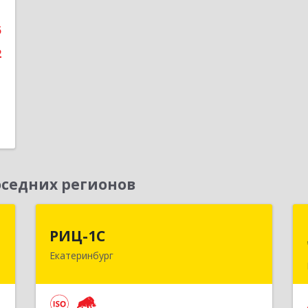
е
5
2
седних регионов
а
РИЦ-1С
РИЦ-1С
Екатеринбург
,
620102, Свердловская обл,
8
Екатеринбург г, Фурманова ул, дом №
124