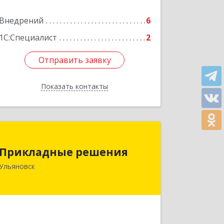
Подробнее
Внедрений
6
1С:Специалист
2
Отправить заявку
Отправить заявку
Показать контакты
Назад
Прикладные решения
Прикладные решения
432045, Ульяновская обл, Ульяновск г,
Ульяновск
Стасова ул, дом № 19, кв.133
Подробнее