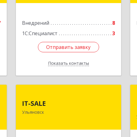
е
Подробнее
7
Внедрений
8
1С:Специалист
3
Отправить заявку
Отправить заявку
Показать контакты
Назад
e
IT-SALE
IT-SALE
,
432007, Ульяновская обл, Ульяновск г,
Ульяновск
,
Мостостроителей ул, дом № 20
3
Подробнее