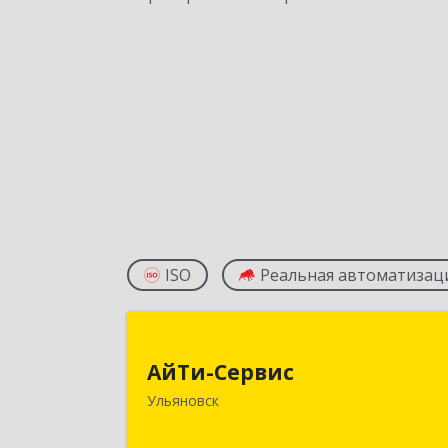
ISO
Реальная автоматизац
АйТи-Серви
АйТи-Сервис
432073, Ульяновская обл, г.о. Горо
Ульяновск
Ульяновск, Ульяновск г, Самарская ул
дом № 27, к.1, кв.4