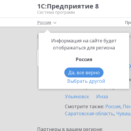
1С:Предприятие 8
Система программ
Россия
Пр
Главная
1С:Архив
Выбор партнёра
Ульяновс
Информация на сайте будет
отображаться для региона
1С:Архив
Россия
в Ульяновской 
Да, все верно
Ознакомьтесь с информацио
Выбрать другой
или внедрение продукта.
Ульяновск
Инза
Смотрите также:
Россия
,
Пен
Саратовская область
,
Чуваш
Партнеры в вашем регионе: