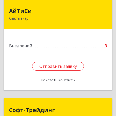
АйТиСи
АйТиСи
Сыктывкар
167000, Коми Респ, Сыктывкар г, Ленина ул,
дом № 4, кв.70
Подробнее
Внедрений
3
Отправить заявку
Отправить заявку
Показать контакты
Назад
Софт-Трейдинг
Софт-Трейдинг