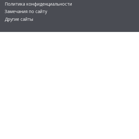
Политика конфиденциальности
Замечания по сайту
Другие сайты
Телефон:
+7 (495) 737-92-57
Email:
site_v8@1c.ru
Отдел продаж:
г. Москва
,
улица Селезнёвская, дом 21
© 2026 АО «Группа 1С» (правопреемник «1С»). Все права на сайт
защищены
© 2011- 2026 ООО «1С-Софт» (
о компании
).
Исключительное право на технологическую платформу
«1С:Предприятие 8» и типовые конфигурации программных
продуктов системы «1С:Предприятие 8», представленные на
этом сайте, принадлежит ООО «1С-Софт» - 100% дочерней
компании АО «Группа 1С»