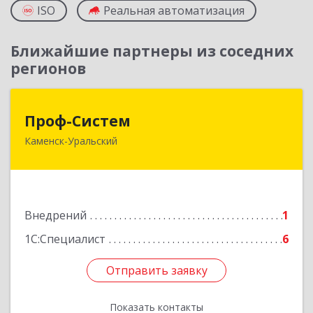
ISO
Реальная автоматизация
Ближайшие партнеры из соседних
регионов
Проф-Систем
Проф-Систем
Каменск-Уральский
623406, Свердловская обл, Каменск-Уральский
г, Уральская ул, дом № 43, пом.110
Подробнее
Внедрений
1
1С:Специалист
6
Отправить заявку
Отправить заявку
Показать контакты
Назад