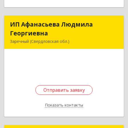
ИП Афанасьева Людмила
ИП Афанасьева Людмила
Георгиевна
Георгиевна
Заречный (Свердловская обл.)
624250, Свердловская обл, Заречный г,
Алещенкова ул, дом № 4, кв.46
Подробнее
Отправить заявку
Отправить заявку
Показать контакты
Назад