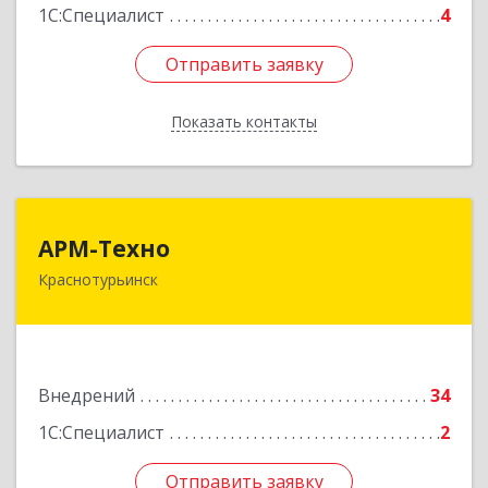
1С:Специалист
4
Отправить заявку
Отправить заявку
Показать контакты
Назад
АРМ-Техно
АРМ-Техно
Краснотурьинск
624447, Свердловская обл, Краснотурьинск г,
Чкалова ул, дом № 4, оф.119
Подробнее
Внедрений
34
1С:Специалист
2
Отправить заявку
Отправить заявку