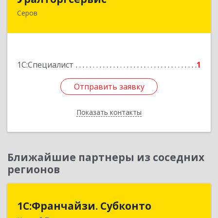
Серов
624980, Свердловская обл, Серов г, Кирова ул,
дом № 2
Подробнее
1С:Специалист
1
Отправить заявку
Отправить заявку
Показать контакты
Назад
Ближайшие партнеры из соседних
регионов
1С:Франчайзи. Субконто
1С:Франчайзи. Субконто