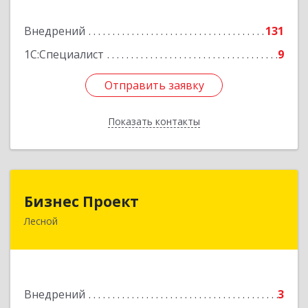
Подробнее
Внедрений
131
1С:Специалист
9
Отправить заявку
Отправить заявку
Показать контакты
Назад
Бизнес Проект
Бизнес Проект
Лесной
624200, Свердловская обл, Лесной г, Сиротина
ул, дом № 11
Подробнее
Внедрений
3