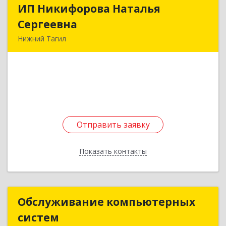
ИП Никифорова Наталья
ИП Никифорова Наталья
Сергеевна
Сергеевна
Нижний Тагил
622034, Свердловская обл, Нижний Тагил г,
Вязовская ул, дом № 7
Подробнее
Отправить заявку
Отправить заявку
Показать контакты
Назад
Обслуживание компьютерных
Обслуживание компьютерных
систем
систем