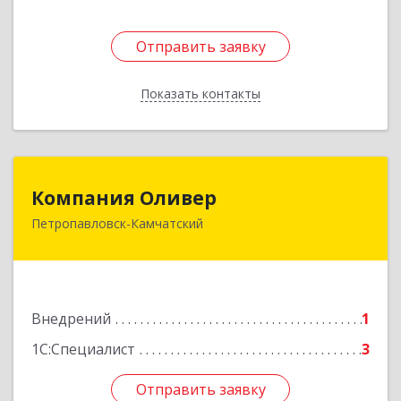
Отправить заявку
Отправить заявку
Показать контакты
Назад
Компания Оливер
Компания Оливер
Петропавловск-Камчатский
683002, Камчатский край, Петропавловск-
Камчатский г, Ларина ул, дом № 25, кв.30
Подробнее
Внедрений
1
1С:Специалист
3
Отправить заявку
Отправить заявку