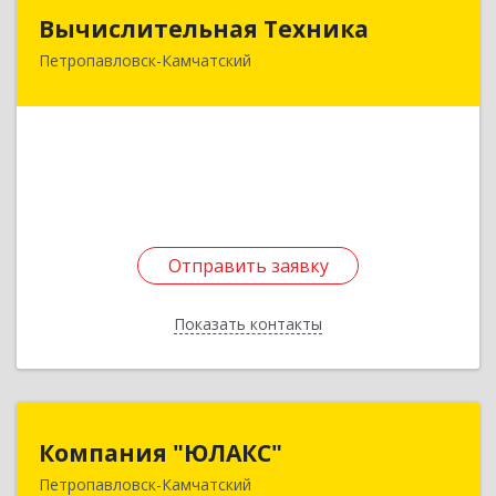
Вычислительная Техника
Вычислительная Техника
Петропавловск-Камчатский
683032, Камчатский край, Петропавловск-
Камчатский г, Пограничная ул, дом № 21, оф.48
Подробнее
Отправить заявку
Отправить заявку
Показать контакты
Назад
Компания "ЮЛАКС"
Компания "ЮЛАКС"
Петропавловск-Камчатский
683000, Камчатский край, Петропавловск-