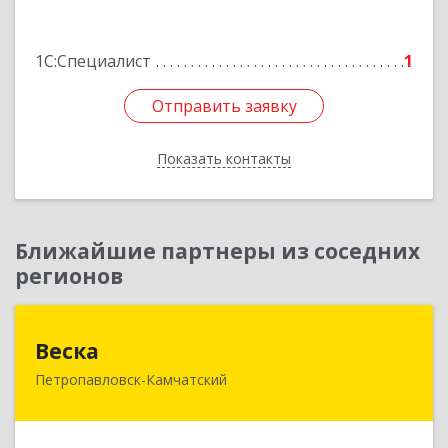
Подробнее
1С:Специалист
1
Отправить заявку
Отправить заявку
Показать контакты
Назад
Ближайшие партнеры из соседних
регионов
Веска
Веска
Петропавловск-Камчатский
683031, Камчатский край, Петропавловск-
Камчатский г, Карла Маркса пр-кт, дом № 29/1,
оф.300