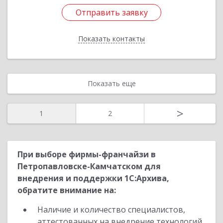
Отправить заявку
Отправить заявку
Показать контакты
Назад
Показать еще
>
1
2
При выборе фирмы-франчайзи в
Петропавловске-Камчатском для
внедрения и поддержки 1С:Архива,
обратите внимание на:
Наличие и количество специалистов,
аттестованных на внедрение технологий