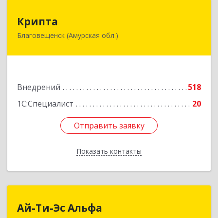
Крипта
Крипта
Благовещенск (Амурская обл.)
675000, Амурская обл, Благовещенск г,
Амурская ул, дом № 236, оф.7-8
Подробнее
Внедрений
518
1С:Специалист
20
Отправить заявку
Отправить заявку
Показать контакты
Назад
Ай-Ти-Эс Альфа
Ай-Ти-Эс Альфа