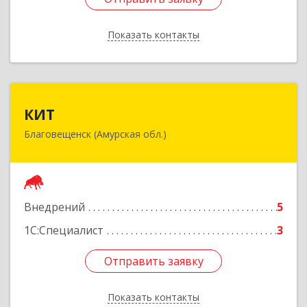
Показать контакты
Назад
КИТ
КИТ
Благовещенск (Амурская обл.)
675028, Амурская обл, Благовещенск г,
Текстильная ул, дом № 49, оф.518
Подробнее
Внедрений
5
1С:Специалист
3
Отправить заявку
Отправить заявку
Показать контакты
Назад