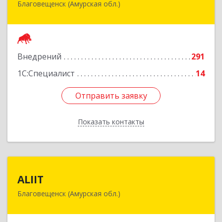
Благовещенск (Амурская обл.)
675000, Амурская обл, Благовещенск г, Зейская
ул, дом № 134, оф.515
Подробнее
Внедрений
291
1С:Специалист
14
Отправить заявку
Отправить заявку
Показать контакты
Назад
ALIIT
ALIIT
Благовещенск (Амурская обл.)
675002, Амурская обл, Благовещенск г,
Горького ул, дом № 56, кв.318