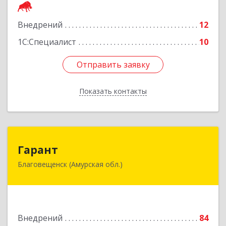
Подробнее
Внедрений
12
1С:Специалист
10
Отправить заявку
Отправить заявку
Показать контакты
Назад
Гарант
Гарант
Благовещенск (Амурская обл.)
675000, Амурская обл, Благовещенск г, Ленина
ул, дом № 159
Подробнее
Внедрений
84