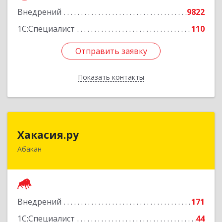
Внедрений
9822
Подробнее
1С:Специалист
110
Отправить заявку
Отправить заявку
Показать контакты
Назад
Хакасия.ру
Хакасия.ру
Абакан
655017, Хакасия Респ, Абакан г, Вяткина ул, дом
№ 9, кв.2
Подробнее
Внедрений
171
1С:Специалист
44