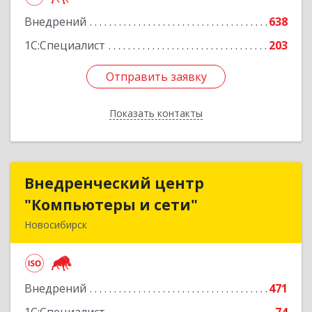
Подробнее
Внедрений
638
1С:Специалист
203
Отправить заявку
Отправить заявку
Показать контакты
Назад
Внедренческий центр
Внедренческий центр
"Компьютеры и сети"
"Компьютеры и сети"
Новосибирск
630075, Новосибирская обл, Новосибирск г,
Залесского, дом № 5/1, оф.711
Внедрений
471
Подробнее