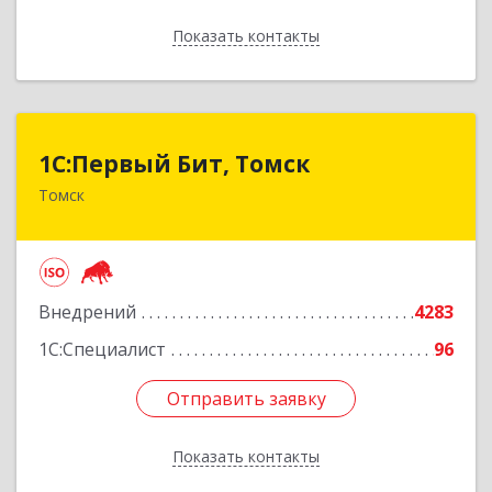
Показать контакты
Назад
1С:Первый Бит, Томск
1С:Первый Бит, Томск
Томск
634041, Томская обл, Томск г, Кирова пр-кт,
дом № 51А, оф.508
Подробнее
Внедрений
4283
1С:Специалист
96
Отправить заявку
Отправить заявку
Показать контакты
Назад