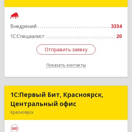
Авиаторов ул, дом № 54
Подробнее
Внедрений
3334
1С:Специалист
20
Отправить заявку
Отправить заявку
Показать контакты
Назад
1С:Первый Бит, Красноярск,
1С:Первый Бит, Красноярск,
Центральный офис
Центральный офис
Красноярск
660017, Красноярский край, Красноярск г,
Диктатуры пролетариата ул, дом № 32