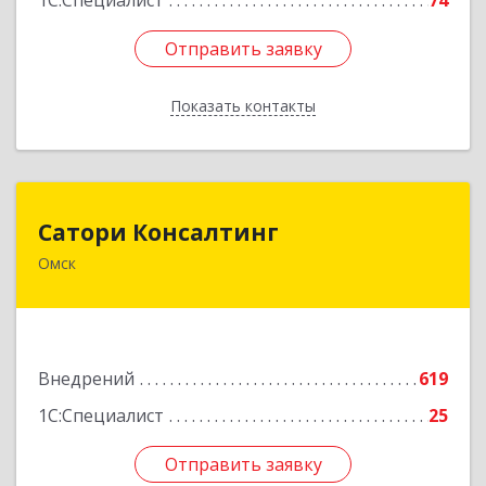
1С:Специалист
74
Отправить заявку
Отправить заявку
Показать контакты
Назад
Сатори Консалтинг
Сатори Консалтинг
Омск
644070, Омская обл, Омск г, Лермонтова ул,
дом № 63, оф.505
Подробнее
Внедрений
619
1С:Специалист
25
Отправить заявку
Отправить заявку