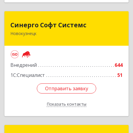
Синерго Софт Системс
Синерго Софт Системс
Новокузнецк
654005, Кемеровская обл, Новокузнецк г,
Строителей пр-кт, дом № 91а
Подробнее
Внедрений
644
1С:Специалист
51
Отправить заявку
Отправить заявку
Показать контакты
Назад