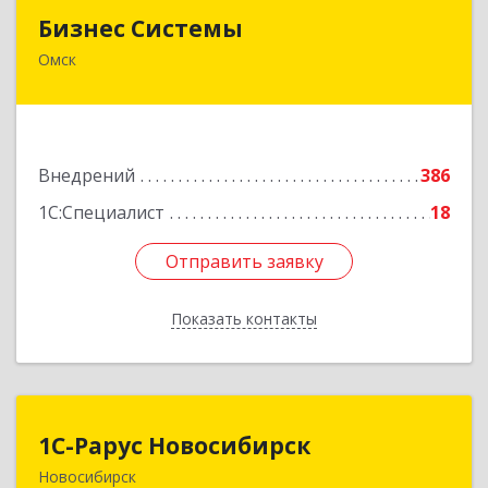
Бизнес Системы
Бизнес Системы
Омск
644024, Омская обл, Омск г, Т.К.Щербанева ул,
дом № 35, оф.703
Подробнее
Внедрений
386
1С:Специалист
18
Отправить заявку
Отправить заявку
Показать контакты
Назад
1С-Рарус Новосибирск
1С-Рарус Новосибирск
Новосибирск
630015, Новосибирская обл, Новосибирск г,