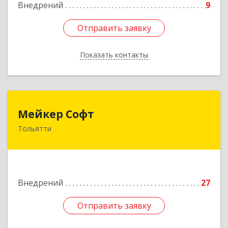
Внедрений
9
Отправить заявку
Отправить заявку
Показать контакты
Назад
Мейкер Софт
Мейкер Софт
Тольятти
445031, Самарская обл, Тольятти г, Тополиная
ул, дом № 4А, оф.23
Подробнее
Внедрений
27
Отправить заявку
Отправить заявку