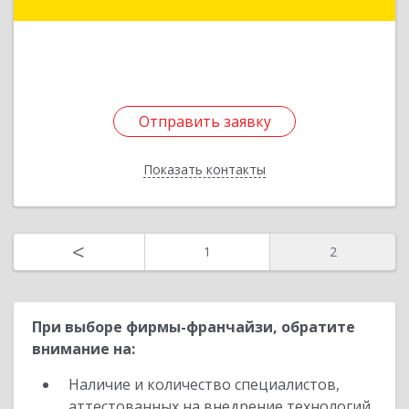
Николаева (Тускул мкр.) ул, дом № 49
Подробнее
Отправить заявку
Отправить заявку
Показать контакты
Назад
<
1
2
При выборе фирмы-франчайзи, обратите
внимание на:
Наличие и количество специалистов,
аттестованных на внедрение технологий