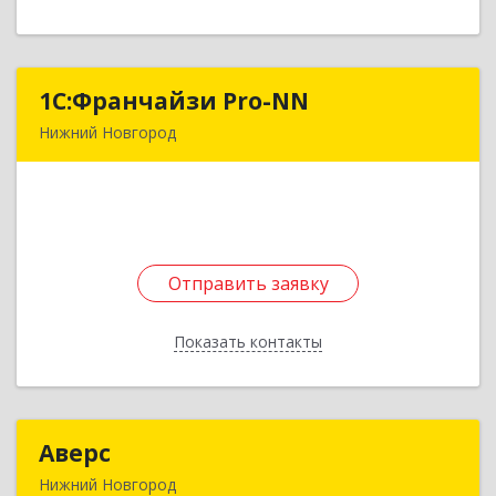
1С:Франчайзи Pro-NN
1С:Франчайзи Pro-NN
Нижний Новгород
603032, Нижегородская обл, Нижний Новгород
г, Заречный б-р, дом № 7, кв.89
Подробнее
Отправить заявку
Отправить заявку
Показать контакты
Назад
Аверс
Аверс
Нижний Новгород