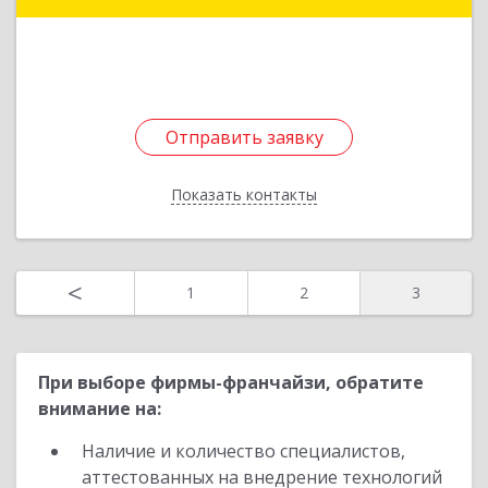
603093, Нижегородская обл, Нижний Новгород
г, Яблоневая ул, дом № 13А, кв.26
Подробнее
Отправить заявку
Отправить заявку
Показать контакты
Назад
<
1
2
3
При выборе фирмы-франчайзи, обратите
внимание на:
Наличие и количество специалистов,
аттестованных на внедрение технологий