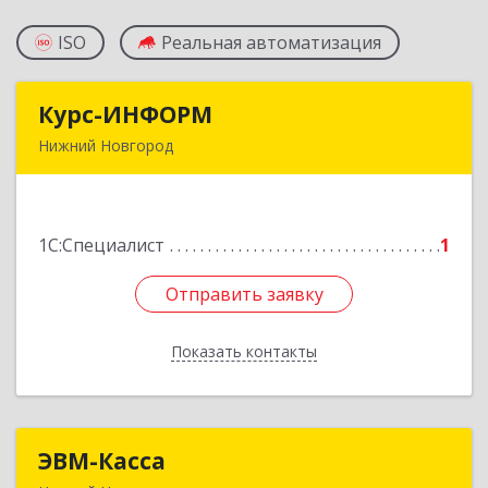
ISO
Реальная автоматизация
Курс-ИНФОРМ
Курс-ИНФОРМ
Нижний Новгород
603163, Нижегородская обл, Нижний Новгород
г, Деловая ул, дом № 22, корпус 2, пом.5
1С:Специалист
1
Подробнее
Отправить заявку
Отправить заявку
Показать контакты
Назад
ЭВМ-Касса
ЭВМ-Касса