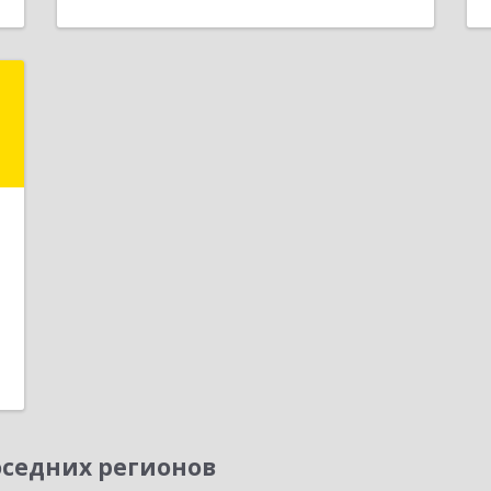
К
,
2
е
седних регионов