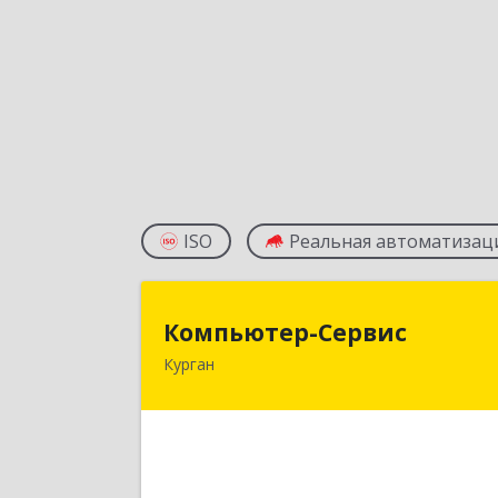
ISO
Реальная автоматизац
Компьютер-Серви
Компьютер-Сервис
Курган
640022, Курганская обл, Курган г
Василия Блюхера ул, дом № 30, пом.
Подробне