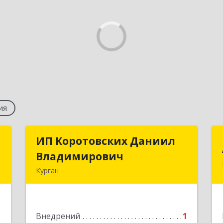
ия
с
ИП Коротовских Даниил
ИП Коротовских Даниил
Владимирович
Владимирович
,
Курган
1
640026, Курганская обл, Курган г, Коли
Мяготина ул, дом № 92, кв.48
е
Внедрений
1
Подробнее