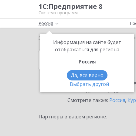
1С:Предприятие 8
Система программ
Россия
Пр
Главная
1С:Садовод
Выбор партнёра
Курга
Информация на сайте будет
отображаться для региона
1С:Садовод
Россия
в Кургане
Да, все верно
Ознакомьтесь с информацио
Выбрать другой
или внедрение продукта.
Смотрите также:
Россия
,
Кур
Партнеры в вашем регионе: