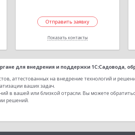
е
Отправить заявку
Отправить заявку
Показать контакты
Назад
ргане для внедрения и поддержки 1С:Садовода, об
стов, аттестованных на внедрение технологий и решен
атизации ваших задач.
ий в вашей или близкой отрасли. Вы можете обратитьс
ми решений.