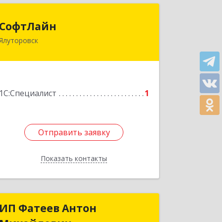
СофтЛайн
СофтЛайн
Ялуторовск
627010, Тюменская обл, Ялуторовский
р-н, Ялуторовск г, Ленина ул, дом №
28
Подробнее
1С:Специалист
1
Отправить заявку
Отправить заявку
Показать контакты
Назад
ИП Фатеев Антон
ИП Фатеев Антон