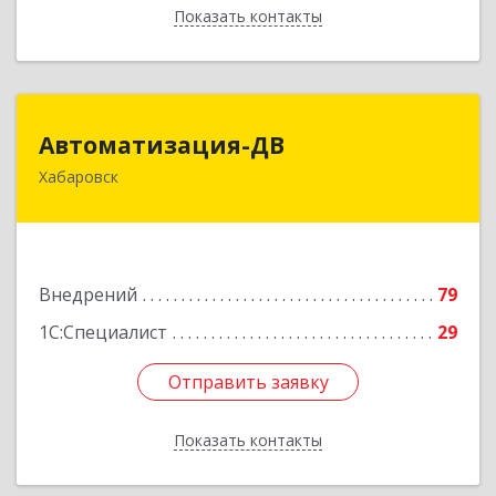
Показать контакты
Назад
Автоматизация-ДВ
Автоматизация-ДВ
Хабаровск
680013, Хабаровский край, Хабаровск г,
Шабадина ул, дом № 19а, оф.200
Подробнее
Внедрений
79
1С:Специалист
29
Отправить заявку
Отправить заявку
Показать контакты
Назад