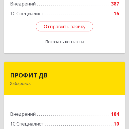
Внедрений
387
Подробнее
1С:Специалист
16
Отправить заявку
Отправить заявку
Показать контакты
Назад
ПРОФИТ ДВ
ПРОФИТ ДВ
Хабаровск
680000, Хабаровский край, Хабаровск г,
Муравьева-Амурского ул, дом № 25, пом.I
Подробнее
Внедрений
184
1С:Специалист
10