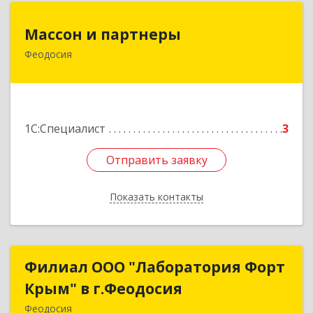
Массон и партнеры
Массон и партнеры
Феодосия
298112, Крым Респ, Феодосия г, Крымская ул,
дом № 31
Подробнее
1С:Специалист
3
Отправить заявку
Отправить заявку
Показать контакты
Назад
Филиал ООО "Лаборатория Форт
Филиал ООО "Лаборатория Форт
Крым" в г.Феодосия
Крым" в г.Феодосия
Феодосия