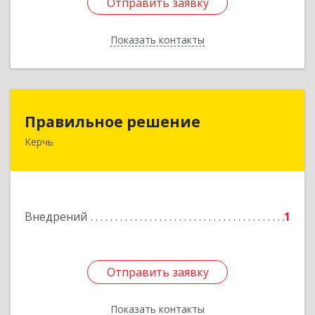
Отправить заявку
Отправить заявку
Показать контакты
Назад
Правильное решение
Правильное решение
Керчь
298330, Крым Респ, Керчь г, Адмиралтейский
проезд, дом № 1
Подробнее
Внедрений
1
Отправить заявку
Отправить заявку
Показать контакты
Назад