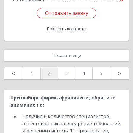
Отправить заявку
Отправить заявку
Показать контакты
Назад
Показать еще
<
>
1
2
3
4
5
При выборе фирмы-франчайзи, обратите
внимание на:
Наличие и количество специалистов,
аттестованных на внедрение технологий
и решений системы 1С:Предприятие,