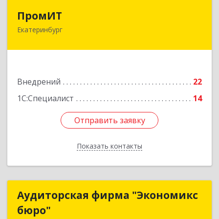
ПромИТ
ПромИТ
Екатеринбург
620075, Свердловская обл, Екатеринбург г,
Малышева ул, дом № 51, оф.1504
Подробнее
Внедрений
22
1С:Специалист
14
Отправить заявку
Отправить заявку
Показать контакты
Назад
Аудиторская фирма "Экономикс
Аудиторская фирма "Экономикс
бюро"
бюро"