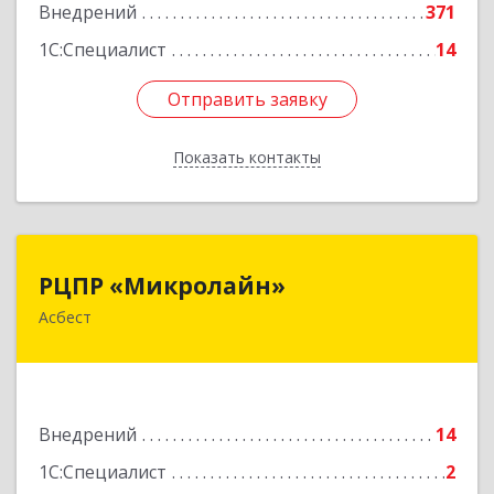
Внедрений
371
1С:Специалист
14
Отправить заявку
Отправить заявку
Показать контакты
Назад
РЦПР «Микролайн»
РЦПР «Микролайн»
Асбест
624272, Свердловская обл, Асбест г, имени В.И.
Ленина пр-кт, Здание № 29, оф.301
Подробнее
Внедрений
14
1С:Специалист
2