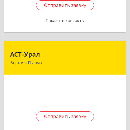
Отправить заявку
Отправить заявку
Показать контакты
Назад
АСТ-Урал
АСТ-Урал
Верхняя Пышма
624090, Свердловская обл, Верхняя Пышма г,
Уральских рабочих ул, дом № 45А - 76
Подробнее
Отправить заявку
Отправить заявку