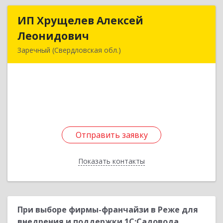
ИП Хрущелев Алексей
ИП Хрущелев Алексей
Леонидович
Леонидович
Заречный (Свердловская обл.)
624250, Свердловская обл, Заречный г,
Курчатова ул, дом № 27/2, кв.57
Подробнее
Отправить заявку
Отправить заявку
Показать контакты
Назад
При выборе фирмы-франчайзи в Реже для
внедрения и поддержки 1С:Садовода,