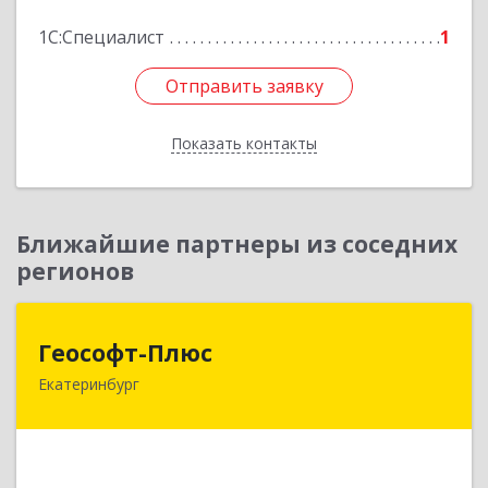
Подробнее
1С:Специалист
1
Отправить заявку
Отправить заявку
Показать контакты
Назад
Ближайшие партнеры из соседних
регионов
Геософт-Плюс
Геософт-Плюс
Екатеринбург
620033, Свердловская обл, Екатеринбург г,
Костромская ул, дом № 9
Подробнее