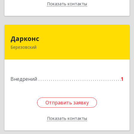
Показать контакты
Назад
Дарконс
Дарконс
Березовский
623700, Свердловская обл, Березовский г,
Строителей ул, дом № 4, оф.418
Подробнее
Внедрений
1
Отправить заявку
Отправить заявку
Показать контакты
Назад