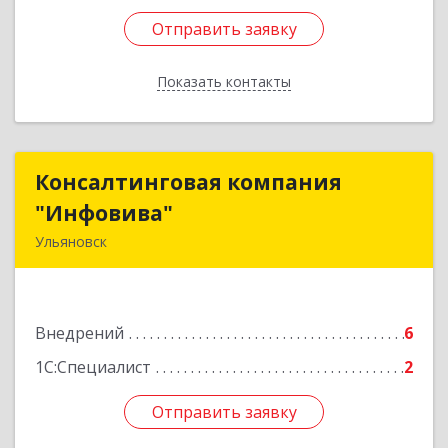
Отправить заявку
Отправить заявку
Показать контакты
Назад
Консалтинговая компания
Консалтинговая компания
"Инфовива"
"Инфовива"
Ульяновск
432063, Ульяновская обл, Ульяновск г, 1 пер.
Мира, дом № 2
Внедрений
6
Подробнее
1С:Специалист
2
Отправить заявку
Отправить заявку