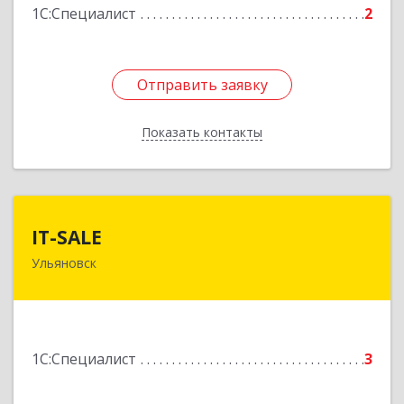
1С:Специалист
2
Отправить заявку
Отправить заявку
Показать контакты
Назад
IT-SALE
IT-SALE
Ульяновск
432007, Ульяновская обл, Ульяновск г,
Мостостроителей ул, дом № 20
Подробнее
1С:Специалист
3